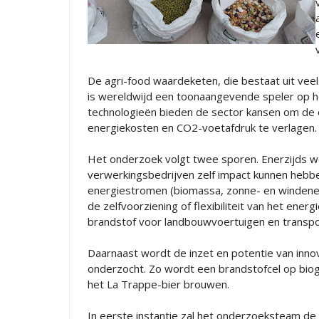
De agri-food waardeketen, die bestaat uit veel
is wereldwijd een toonaangevende speler op h
technologieën bieden de sector kansen om de en
energiekosten en CO2-voetafdruk te verlagen.
Het onderzoek volgt twee sporen. Enerzijds w
verwerkingsbedrijven zelf impact kunnen hebbe
energiestromen (biomassa, zonne- en windenerg
de zelfvoorziening of flexibiliteit van het en
brandstof voor landbouwvoertuigen en transpo
Daarnaast wordt de inzet en potentie van inno
onderzocht. Zo wordt een brandstofcel op biog
het La Trappe-bier brouwen.
In eerste instantie zal het onderzoeksteam d