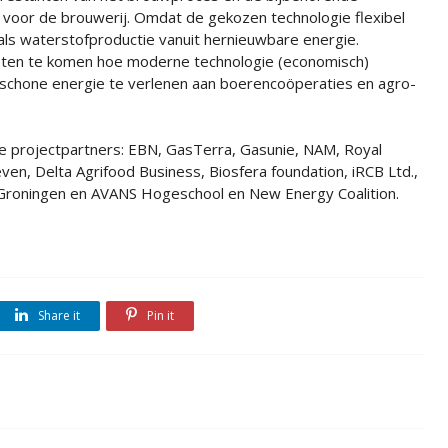
voor de brouwerij. Omdat de gekozen technologie flexibel
ls waterstofproductie vanuit hernieuwbare energie.
eten te komen hoe moderne technologie (economisch)
schone energie te verlenen aan boerencoöperaties en agro-
de projectpartners: EBN, GasTerra, Gasunie, NAM, Royal
en, Delta Agrifood Business, Biosfera foundation, iRCB Ltd.,
it Groningen en AVANS Hogeschool en New Energy Coalition.
Share it
Pin it