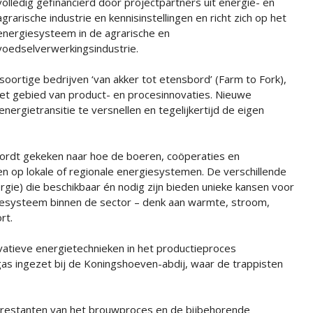
volledig gefinancierd door projectpartners uit energie- en
agrarische industrie en kennisinstellingen en richt zich op het
energiesysteem in de agrarische en
voedselverwerkingsindustrie.
soortige bedrijven ‘van akker tot etensbord’ (Farm to Fork),
et gebied van product- en procesinnovaties. Nieuwe
ergietransitie te versnellen en tegelijkertijd de eigen
ordt gekeken naar hoe de boeren, coöperaties en
n op lokale of regionale energiesystemen. De verschillende
ie) die beschikbaar én nodig zijn bieden unieke kansen voor
ergiesysteem binnen de sector – denk aan warmte, stroom,
rt.
vatieve energietechnieken in het productieproces
as ingezet bij de Koningshoeven-abdij, waar de trappisten
e restanten van het brouwproces en de bijbehorende