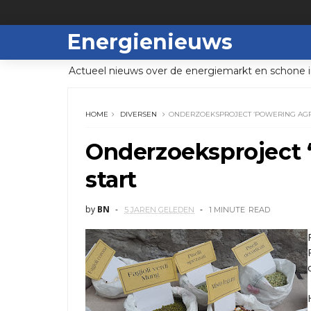
Energienieuws
Actueel nieuws over de energiemarkt en schone i
HOME
DIVERSEN
ONDERZOEKSPROJECT ‘POWERING AGRI
Onderzoeksproject 
start
by
BN
5 JAREN GELEDEN
1 MINUTE
READ