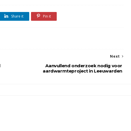
Share it
Pin it
Next
d
Aanvullend onderzoek nodig voor
aardwarmteproject in Leeuwarden