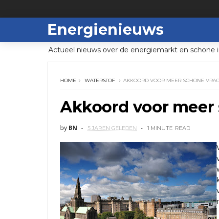
Energienieuws
Actueel nieuws over de energiemarkt en schone i
HOME
WATERSTOF
AKKOORD VOOR MEER SCHONE VRA
Akkoord voor meer
by
BN
5 JAREN GELEDEN
1 MINUTE
READ