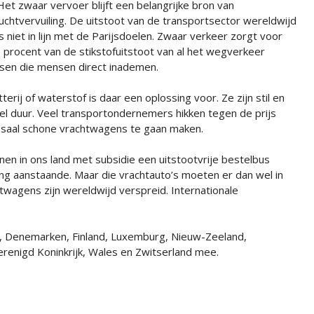
Het zwaar vervoer blijft een belangrijke bron van
luchtvervuiling. De uitstoot van de transportsector wereldwijd
is niet in lijn met de Parijsdoelen. Zwaar verkeer zorgt voor
 procent van de stikstofuitstoot van al het wegverkeer
ssen die mensen direct inademen.
rij of waterstof is daar een oplossing voor. Ze zijn stil en
wel duur. Veel transportondernemers hikken tegen de prijs
ssaal schone vrachtwagens te gaan maken.
n in ons land met subsidie een uitstootvrije bestelbus
ing aanstaande. Maar die vrachtauto’s moeten er dan wel in
twagens zijn wereldwijd verspreid. Internationale
i, Denemarken, Finland, Luxemburg, Nieuw-Zeeland,
erenigd Koninkrijk, Wales en Zwitserland mee.