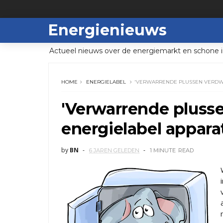
Energienieuws
Actueel nieuws over de energiemarkt en schone i
HOME
ENERGIELABEL
'VERWARRENDE PLUSSEN VERDWI
'Verwarrende pluss
energielabel appara
by
BN
6 JAREN GELEDEN
1 MINUTE
READ