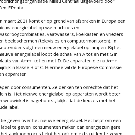
voorlichtingsorganisatie Milieu Centraal uitgevoerd door
CentERdata.
In maart 2021 komt er op grond van afspraken in Europa een
nieuw energielabel op wasmachines en
wasdroogcombinaties, vaatwassers, koelkasten en vriezers
en beeldschermen (televisies en computermonitoren). In
september volgt een nieuw energielabel op lampen. Bij het
nieuwe energielabel loopt de schaal van A tot en met G in
plaats van A+++ tot en met D. De apparaten die nu A+++
ijnlijk in klasse B of C. Hiermee wil de Europese Commissie
an apparaten.
repen door consumenten. Ze denken ten onrechte dat het
klein is. Het nieuwe energielabel op apparaten wordt beter
n webwinkel is nagebootst, blijkt dat de keuzes met het
ude label.
atie geven over het nieuwe energielabel. Het helpt om een
t label te geven: consumenten maken dan energiezuinigere
n het aankoopproces helpt het ook om extra uitleg te geven