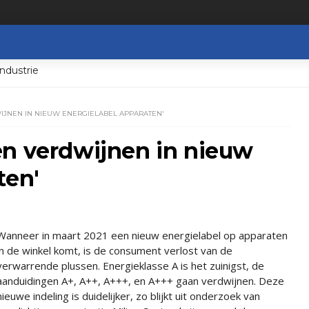
ndustrie
JNEN IN NIEUW ENERGIELABEL APPARATEN'
en verdwijnen in nieuw
ten'
Wanneer in maart 2021 een nieuw energielabel op apparaten
in de winkel komt, is de consument verlost van de
verwarrende plussen. Energieklasse A is het zuinigst, de
aanduidingen A+, A++, A+++, en A+++ gaan verdwijnen. Deze
nieuwe indeling is duidelijker, zo blijkt uit onderzoek van