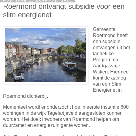
woensdag 18 november 2020
Roer­mond ont­vangt sub­si­die voor een
slim ener­gie­net
Gemeente
Roermond heeft
een subsidie
ontvangen uit het
landelijke
Programma
Aardgasvrije
Wijken. Hiermee
komt de aanleg
van een Slim
Energienet in
Roermond dichterbij.
Momenteel wordt er onderzocht hoe in eerste instantie 600
woningen in de wijk Tegelarijeveld aangesloten kunnen
worden. Het doel: inwoners van Roermond helpen om
duurzamer en energiezuiniger te wonen.