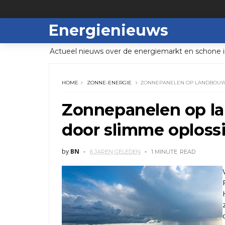
Energienieuws
Actueel nieuws over de energiemarkt en schone i
HOME
ZONNE-ENERGIE
ZONNEPANELEN OP LANDBOUW
Zonnepanelen op l
door slimme oploss
by
BN
6 JAREN GELEDEN
1 MINUTE
READ