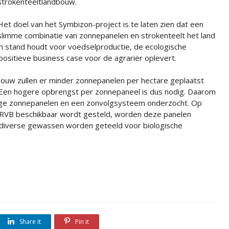
strokenteeltlandbouw.
Het doel van het Symbizon-project is te laten zien dat een
slimme combinatie van zonnepanelen en strokenteelt het land
in stand houdt voor voedselproductie, de ecologische
positieve business case voor de agrariër oplevert.
ouw zullen er minder zonnepanelen per hectare geplaatst
 Een hogere opbrengst per zonnepaneel is dus nodig. Daarom
jdige zonnepanelen en een zonvolgsysteem onderzocht. Op
t RVB beschikbaar wordt gesteld, worden deze panelen
n diverse gewassen worden geteeld voor biologische
Share it
Pin it