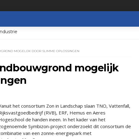
ndustrie
GROND MOGELIJK DOOR SLIMME OPLOSSINGEN
andbouwgrond mogelijk
ingen
Vanuit het consortium Zon in Landschap slaan TNO, Vattenfall,
Rijksvastgoedbedrijf (RVB), ERF, Hemus en Aeres
Hogeschool de handen ineen. In het kader van het
zogenoemde Symbizon-project onderzoekt dit consortium de
combinatie van een zonne-energiepark met