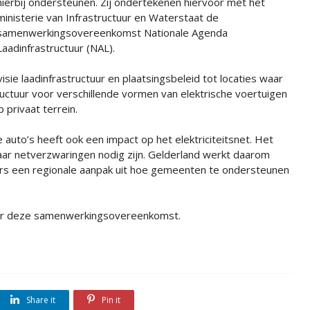
hierbij ondersteunen. Zij ondertekenen hiervoor met het
ministerie van Infrastructuur en Waterstaat de
samenwerkingsovereenkomst Nationale Agenda
Laadinfrastructuur (NAL).
ie laadinfrastructuur en plaatsingsbeleid tot locaties waar
ructuur voor verschillende vormen van elektrische voertuigen
privaat terrein.
e auto’s heeft ook een impact op het elektriciteitsnet. Het
ar netverzwaringen nodig zijn. Gelderland werkt daarom
rs een regionale aanpak uit hoe gemeenten te ondersteunen
oor deze samenwerkingsovereenkomst.
Share it
Pin it