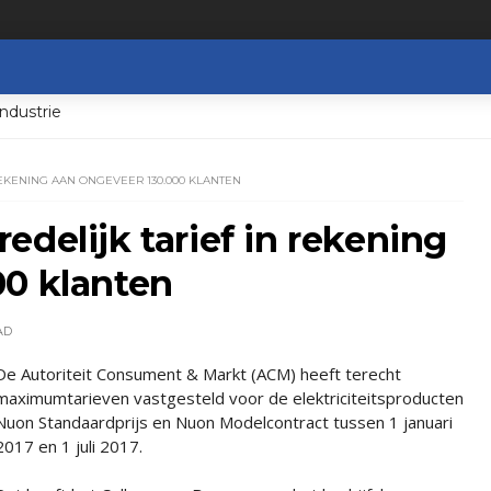
ndustrie
EKENING AAN ONGEVEER 130.000 KLANTEN
edelijk tarief in rekening
00 klanten
AD
De Autoriteit Consument & Markt (ACM) heeft terecht
maximumtarieven vastgesteld voor de elektriciteitsproducten
Nuon Standaardprijs en Nuon Modelcontract tussen 1 januari
2017 en 1 juli 2017.