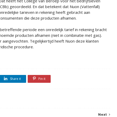
Dat heeft het College van Beroep voor het bedrijfsleven
(CBb) geoordeeld. En dat betekent dat Nuon (Vattenfall)
onredelijke tarieven in rekening heeft gebracht aan
consumenten die deze producten afnamen.
treffende periode een onredelijk tarief in rekening bracht
noemde producten afnamen (niet in combinatie met gas).
er aangevochten. Tegelijkertijd heeft Nuon deze klanten
idische procedure.
Share it
Pin it
Next