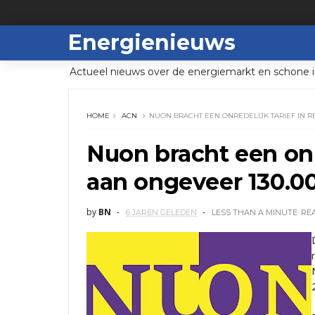
Energienieuws
Actueel nieuws over de energiemarkt en schone i
HOME
ACN
NUON BRACHT EEN ONREDELIJK TARIEF IN R
Nuon bracht een onr
aan ongeveer 130.0
by
BN
6 JAREN GELEDEN
LESS THAN A MINUTE
RE