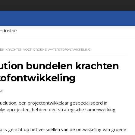
ndustrie
LEN KRACHTEN VOOR GROENE WATERSTOFONTWIKKELING
ution bundelen krachten
tofontwikkeling
AD
elution, een projectontwikkelaar gespecialiseerd in
olyseprojecten, hebben een strategische samenwerking
 is gericht op het versnellen van de ontwikkeling van groene