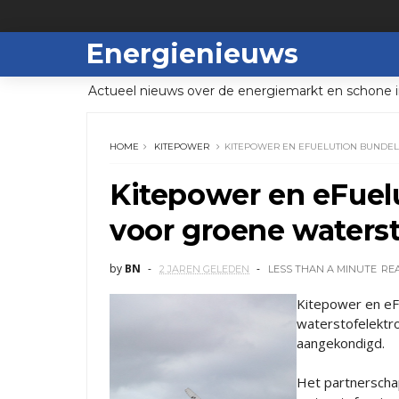
Energienieuws
Actueel nieuws over de energiemarkt en schone i
HOME
KITEPOWER
KITEPOWER EN EFUELUTION BUNDE
Kitepower en eFuel
voor groene waters
by
BN
2 JAREN GELEDEN
LESS THAN A MINUTE
RE
Kitepower en eFu
waterstofelektr
aangekondigd.
Het partnerschap