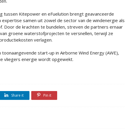
ten.
 tussen Kitepower en eFuelution brengt geavanceerde
 expertise samen uit zowel de sector van de windenergie als
f. Door de krachten te bundelen, streven de partners ernaar
 van groene waterstofprojecten te versnellen, terwijl ze
e productiekosten verlagen.
n toonaangevende start-up in Airborne Wind Energy (AWE),
te vliegers energie wordt opgewekt.
Share it
Pin it