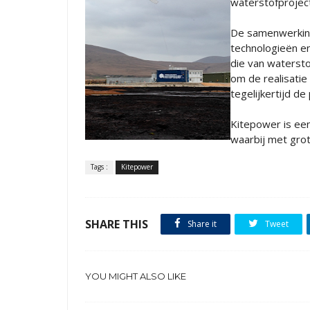
waterstofprojec
De samenwerking
technologieën en
die van watersto
om de realisatie
tegelijkertijd d
Kitepower is ee
waarbij met gro
Tags :
Kitepower
SHARE THIS
Share it
Tweet
YOU MIGHT ALSO LIKE