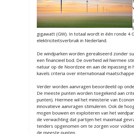
gigawatt (GW). In totaal wordt in één ronde 4
elektriciteitsverbruik in Nederland.
De windparken worden gerealiseerd zonder sub
een financieel bod. De overheid wil hiermee s
natuur op de Noordzee en aan de inpassing in
kavels criteria over internationaal maatschappe
Verder worden aanvragen beoordeeld op onder
De meeste punten worden toegekend aan criter
punten). Hiermee wil het ministerie van Econo
innovatieve aanvragen stimuleren. Ook de hoogt
mogen bouwen en exploiteren van het windpark 
de verwachting dat partijen het maximaal gevraa
tenders opgenomen om te zorgen voor voldoend
de meeste punten.