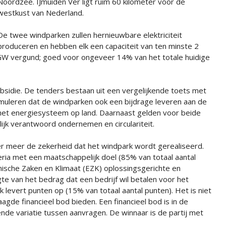
Noordzee. IJmuiden Ver ligt ruim 60 kilometer voor de
westkust van Nederland.
De twee windparken zullen hernieuwbare elektriciteit
produceren en hebben elk een capaciteit van ten minste 2
 GW vergund; goed voor ongeveer 14% van het totale huidige
sidie. De tenders bestaan uit een vergelijkende toets met
timuleren dat de windparken ook een bijdrage leveren aan de
 het energiesysteem op land. Daarnaast gelden voor beide
lijk verantwoord ondernemen en circulariteit.
 meer de zekerheid dat het windpark wordt gerealiseerd.
ia met een maatschappelijk doel (85% van totaal aantal
mische Zaken en Klimaat (EZK) oplossingsgerichte en
e van het bedrag dat een bedrijf wil betalen voor het
levert punten op (15% van totaal aantal punten). Het is niet
gde financieel bod bieden. Een financieel bod is in de
e variatie tussen aanvragen. De winnaar is de partij met