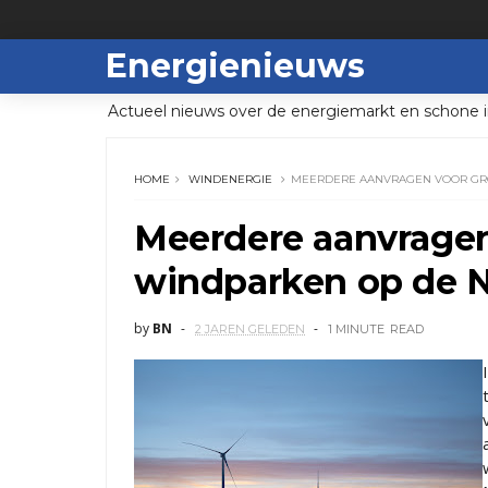
Energienieuws
Actueel nieuws over de energiemarkt en schone i
HOME
WINDENERGIE
MEERDERE AANVRAGEN VOOR GR
Meerdere aanvragen
windparken op de 
by
BN
2 JAREN GELEDEN
1 MINUTE
READ