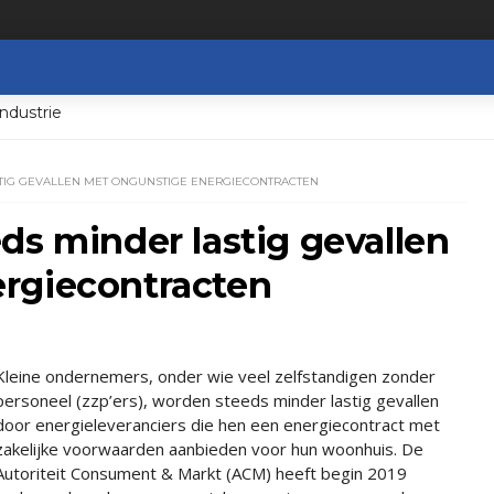
ndustrie
TIG GEVALLEN MET ONGUNSTIGE ENERGIECONTRACTEN
ds minder lastig gevallen
rgiecontracten
Kleine ondernemers, onder wie veel zelfstandigen zonder
personeel (zzp’ers), worden steeds minder lastig gevallen
door energieleveranciers die hen een energiecontract met
zakelijke voorwaarden aanbieden voor hun woonhuis. De
Autoriteit Consument & Markt (ACM) heeft begin 2019