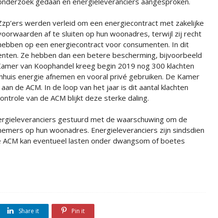
onderzoek gedaan en energieleveranciers aangesproken.
Zzp’ers werden verleid om een energiecontract met zakelijke
voorwaarden af te sluiten op hun woonadres, terwijl zij recht
hebben op een energiecontract voor consumenten. In dit
nten. Ze hebben dan een betere bescherming, bijvoorbeeld
Kamer van Koophandel kreeg begin 2019 nog 300 klachten
huis energie afnemen en vooral privé gebruiken. De Kamer
n de ACM. In de loop van het jaar is dit aantal klachten
ntrole van de ACM blijkt deze sterke daling.
nergieleveranciers gestuurd met de waarschuwing om de
nemers op hun woonadres. Energieleveranciers zijn sindsdien
 De ACM kan eventueel lasten onder dwangsom of boetes
Share it
Pin it