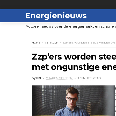
Energienieuws
Actueel nieuws over de energiemarkt en schone i
HOME
VERKOOP
ZZP’ERS WORDEN STEEDS MINDER LAS
Zzp’ers worden stee
met ongunstige ene
by
BN
7 JAREN GELEDEN
1 MINUTE
READ