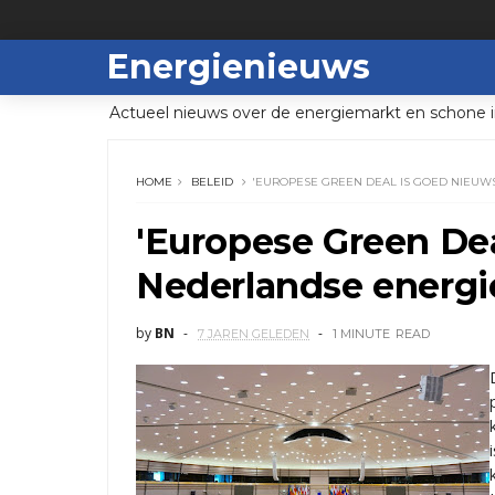
Energienieuws
Actueel nieuws over de energiemarkt en schone i
HOME
BELEID
'EUROPESE GREEN DEAL IS GOED NIEUW
'Europese Green Dea
Nederlandse energie
by
BN
7 JAREN GELEDEN
1 MINUTE
READ