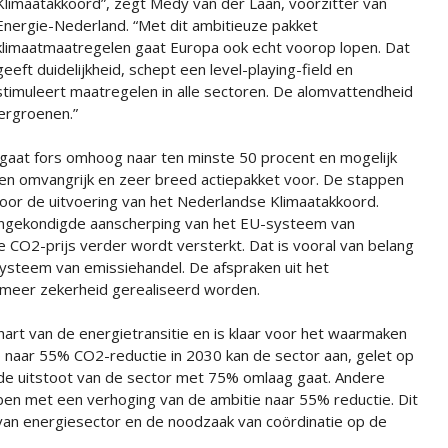
Klimaatakkoord”, zegt Medy van der Laan, voorzitter van
Energie-Nederland. “Met dit ambitieuze pakket
klimaatmaatregelen gaat Europa ook echt voorop lopen. Dat
geeft duidelijkheid, schept een level-playing-field en
stimuleert maatregelen in alle sectoren. De alomvattendheid
vergroenen.”
gaat fors omhoog naar ten minste 50 procent en mogelijk
en omvangrijk en zeer breed actiepakket voor. De stappen
voor de uitvoering van het Nederlandse Klimaatakkoord.
aangekondigde aanscherping van het EU-systeem van
 CO2-prijs verder wordt versterkt. Dat is vooral van belang
systeem van emissiehandel. De afspraken uit het
 meer zekerheid gerealiseerd worden.
hart van de energietransitie en is klaar voor het waarmaken
 naar 55% CO2-reductie in 2030 kan de sector aan, gelet op
de uitstoot van de sector met 75% omlaag gaat. Andere
en met een verhoging van de ambitie naar 55% reductie. Dit
 van energiesector en de noodzaak van coördinatie op de