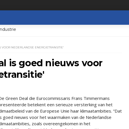
ndustrie
S VOOR NEDERLANDSE ENERGIETRANSITIE'
l is goed nieuws voor
transitie'
De Green Deal die Eurocommissaris Frans Timmermans
presenteerde betekent een serieuze versterking van het
klimaatbeleid van de Europese Unie haar klimaatambities. “Dat
is goed nieuws voor het waarmaken van de Nederlandse
klimaatambities, zoals overeengekomen in het