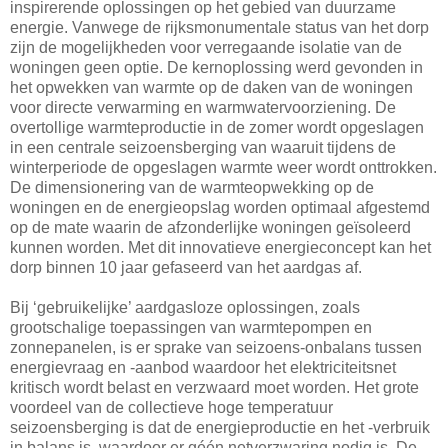
inspirerende oplossingen op het gebied van duurzame
energie. Vanwege de rijksmonumentale status van het dorp
zijn de mogelijkheden voor verregaande isolatie van de
woningen geen optie. De kernoplossing werd gevonden in
het opwekken van warmte op de daken van de woningen
voor directe verwarming en warmwatervoorziening. De
overtollige warmteproductie in de zomer wordt opgeslagen
in een centrale seizoensberging van waaruit tijdens de
winterperiode de opgeslagen warmte weer wordt onttrokken.
De dimensionering van de warmteopwekking op de
woningen en de energieopslag worden optimaal afgestemd
op de mate waarin de afzonderlijke woningen geïsoleerd
kunnen worden. Met dit innovatieve energieconcept kan het
dorp binnen 10 jaar gefaseerd van het aardgas af.
Bij ‘gebruikelijke’ aardgasloze oplossingen, zoals
grootschalige toepassingen van warmtepompen en
zonnepanelen, is er sprake van seizoens-onbalans tussen
energievraag en -aanbod waardoor het elektriciteitsnet
kritisch wordt belast en verzwaard moet worden. Het grote
voordeel van de collectieve hoge temperatuur
seizoensberging is dat de energieproductie en het -verbruik
in balans is, waardoor er géén netverzwaring nodig is. De