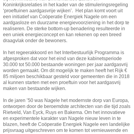
Koninkrijksrelaties in het kader van de stimuleringsregeling
‘proeftuinen aardgasvrije wijken’. Het plan komt voort uit
een initiatief van Coöperatie Energiek Nagele om een
aardgasloze en duurzame energievoorziening in het dorp te
realiseren. De sterke bottom-up benadering resulteerde in
een uniek energieconcept en kan rekenen op een breed
draagvlak onder de bewoners.
In het regeerakkoord en het Interbestuurlijk Programma is
afgesproken dat voor het eind van deze kabinetsperiode
30.000 tot 50.000 bestaande woningen per jaar aardgasvrij
worden gemaakt. Om dit mogelijk te maken heeft het Rijk €
85 miljoen beschikbaar gesteld voor gemeenten die in 2018
al kunnen starten met een proeftuin voor het aardgasvrij
maken van bestaande wijken.
In de jaren ’50 was Nagele het modernste dorp van Europa,
ontworpen door de beroemdste architecten van die tijd zoals
Rietveld, Van Eyck, Ruys en Bakema. Om het innovatieve
en experimentele karakter van Nagele nieuw leven in te
blazen, heeft de Coöperatie Energiek Nagele een landelijke
prijsvraag uitgeschreven om te komen tot vernieuwende en