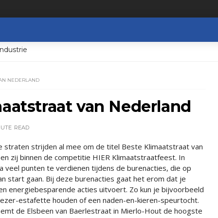
ndustrie
VAN NEDERLAND
maatstraat van Nederland
NUTE
READ
straten strijden al mee om de titel Beste Klimaatstraat van
en zij binnen de competitie HIER Klimaatstraatfeest. In
tra veel punten te verdienen tijdens de burenacties, die op
van start gaan. Bij deze burenacties gaat het erom dat je
n energiebesparende acties uitvoert. Zo kun je bijvoorbeeld
iezer-estafette houden of een naden-en-kieren-speurtocht.
emt de Elsbeen van Baerlestraat in Mierlo-Hout de hoogste