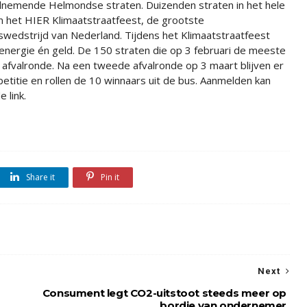
elnemende Helmondse straten. Duizenden straten in het hele
 het HIER Klimaatstraatfeest, de grootste
wedstrijd van Nederland. Tijdens het Klimaatstraatfeest
ergie én geld. De 150 straten die op 3 februari de meeste
afvalronde. Na een tweede afvalronde op 3 maart blijven er
etitie en rollen de 10 winnaars uit de bus. Aanmelden kan
 link.
Share it
Pin it
Next
Consument legt CO2-uitstoot steeds meer op
bordje van ondernemer