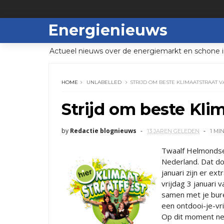
Energienieuws
Actueel nieuws over de energiemarkt en schone i
HOME
UNLABELLED
STRIJD OM BESTE KLIMAATSTRAAT 
Strijd om beste Kli
by
Redactie blognieuws
13 JAREN GELEDEN
1 MI
Twaalf Helmondse 
Nederland. Dat do
januari zijn er ex
vrijdag 3 januari 
samen met je bure
een ontdooi-je-vr
Op dit moment ne