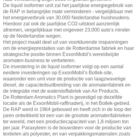
De liquid isoformer unit zal het jaarlijkse energiegebruik van
de RAP in belangrijke mate verminderen - vergelijkbaar met
het energieverbruik van 30.000 Nederlandse huishoudens.
Hierdoor zal ook de jaarlijkse CO2-uitstoot aanzienlijk
afnemen, vergelijkbaar met ongeveer 23.000 auto's minder
op de Nederlandse wegen.
Het project maakt deel uit van voortdurende inspanningen
om de energieprestaties van de Rotterdamse fabriek en haar
strategische positie binnen ExxonMobil's wereldwijde
aromaten-business te verbeteren.
De investering in de liquid isoformer volgt op een aantal
eerdere investeringen op ExxonMobil's Botlek-site,
waaronder een unit voor de productie van laagzwavelige
diesel, de capaciteitsuitbreiding van de aromatenfabriek en
de integratie met de waterstoffabriek van Air Products.
De Rotterdam Aromatics Plant is gevestigd op dezelfde
locatie als de ExxonMobil-raffinaderij, in het Botlek-gebied.
De RAP werd in 1964 gebouwd en heeft zich in de loop der
jaren ontwikkeld tot een van de grootste aromatenfabrieken
ter wereld, met een productiecapaciteit van 1,8 miljoen ton
per jaar. Paraxyleen is de bouwsteen voor de productie van
textielen als polyester, en van verpakkingsmaterialen zoals