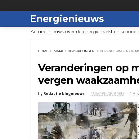
Energienieuws
Actueel nieuws over de energiemarkt en schone i
HOME
MARKTONTWIKKELINGEN
VERANDERINGEN OP M
Veranderingen op m
vergen waakzaamhe
by
Redactie blognieuws
13 JAREN GELEDEN
1 MI