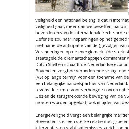
veiligheid een nationaal belang is dat in inte
veiligheid gaat, meer dan we beseffen, hand in 
bevorderen van de internationale rechtsorde en
Defensie zou haar inspanningen op het gebied
met name de anticipatie van de (gevolgen van 
Veranderingen op de energiemarkt (de sterk st
staatsgeleide oliemaatschappijen dominanter wo
Dutch Shell en schaadt de Nederlandse econom
Bovendien zorgt de veranderende vraag, onder
(VS) op lange termijn voor een toename van de 
een belangrijke handelspartner van Nederland. 
tevens de ruimte voor verhoogde concurrentie 
Gezien de terugtrekkende beweging van de VS, 
moeten worden opgelost, ook in tijden van bez
Energieveiligheid vergt een belangrijke mariti
Bovendien is er een sterke relatie met groeiend
interventie- en stabilisatiemissies gericht op