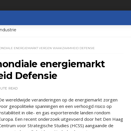
ndustrie
ONDIALE ENERGIEMARKT VERGEN WAAKZAAMHEID DEFENSIE
ondiale energiemarkt
id Defensie
NUTE
READ
De wereldwijde veranderingen op de energiemarkt zorgen
voor geopolitieke spanningen en een verhoogd risico op
instabiliteit in olie- en gas exporterende landen rondom
Europa. Een recent onderzoek uitgevoerd door het Den Haag
Centrum voor Strategische Studies (HCSS) aangaande de