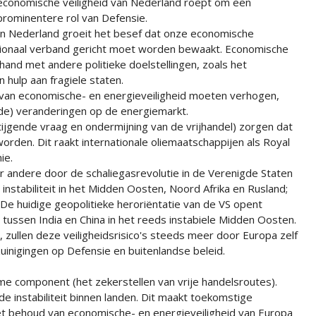
economische veiligheid van Nederland roept om een
prominentere rol van Defensie.
In Nederland groeit het besef dat onze economische
rnationaal verband gericht moet worden bewaakt. Economische
hand met andere politieke doelstellingen, zoals het
 hulp aan fragiele staten.
 van economische- en energieveiligheid moeten verhogen,
de) veranderingen op de energiemarkt.
ijgende vraag en ondermijning van de vrijhandel) zorgen dat
rden. Dit raakt internationale oliemaatschappijen als Royal
ie.
 andere door de schaliegasrevolutie in de Verenigde Staten
instabiliteit in het Midden Oosten, Noord Afrika en Rusland;
De huidige geopolitieke heroriëntatie van de VS opent
tussen India en China in het reeds instabiele Midden Oosten.
zullen deze veiligheidsrisico's steeds meer door Europa zelf
uinigingen op Defensie en buitenlandse beleid.
eme component (het zekerstellen van vrije handelsroutes).
e instabiliteit binnen landen. Dit maakt toekomstige
 het behoud van economische- en energieveiligheid van Europa