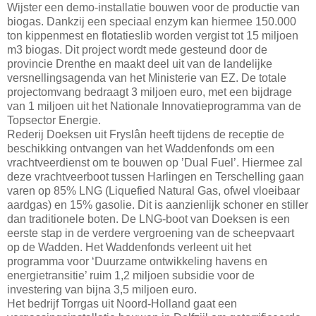
Wijster een demo-installatie bouwen voor de productie van
biogas. Dankzij een speciaal enzym kan hiermee 150.000
ton kippenmest en flotatieslib worden vergist tot 15 miljoen
m3 biogas. Dit project wordt mede gesteund door de
provincie Drenthe en maakt deel uit van de landelijke
versnellingsagenda van het Ministerie van EZ. De totale
projectomvang bedraagt 3 miljoen euro, met een bijdrage
van 1 miljoen uit het Nationale Innovatieprogramma van de
Topsector Energie.
Rederij Doeksen uit Fryslân heeft tijdens de receptie de
beschikking ontvangen van het Waddenfonds om een
vrachtveerdienst om te bouwen op ’Dual Fuel’. Hiermee zal
deze vrachtveerboot tussen Harlingen en Terschelling gaan
varen op 85% LNG (Liquefied Natural Gas, ofwel vloeibaar
aardgas) en 15% gasolie. Dit is aanzienlijk schoner en stiller
dan traditionele boten. De LNG-boot van Doeksen is een
eerste stap in de verdere vergroening van de scheepvaart
op de Wadden. Het Waddenfonds verleent uit het
programma voor ‘Duurzame ontwikkeling havens en
energietransitie’ ruim 1,2 miljoen subsidie voor de
investering van bijna 3,5 miljoen euro.
Het bedrijf Torrgas uit Noord-Holland gaat een