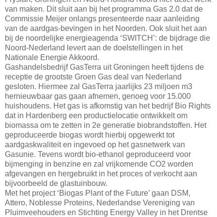
van maken. Dit sluit aan bij het programma Gas 2.0 dat de
Commissie Meijer onlangs presenteerde naar aanleiding
van de aardgas-bevingen in het Noorden. Ook sluit het aan
bij de noordelijke energieagenda ‘SWITCH’: de bijdrage die
Noord-Nederland levert aan de doelstellingen in het
Nationale Energie Akkoord.
Gashandelsbedrijf GasTerra uit Groningen heeft tijdens de
receptie de grootste Groen Gas deal van Nederland
gesloten. Hiermee zal GasTerra jaarlijks 23 miljoen m3
hernieuwbaar gas gaan afnemen, genoeg voor 15.000
huishoudens. Het gas is afkomstig van het bedrijf Bio Rights
dat in Hardenberg een productielocatie ontwikkelt om
biomassa om te zetten in 2e generatie biobrandstoffen. Het
geproduceerde biogas wordt hierbij opgewerkt tot
aardgaskwaliteit en ingevoed op het gasnetwerk van
Gasunie. Tevens wordt bio-ethanol geproduceerd voor
bijmenging in benzine en zal vrijkomende CO2 worden
afgevangen en hergebruikt in het proces of verkocht aan
bijvoorbeeld de glastuinbouw.
Met het project ‘Biogas Plant of the Future’ gaan DSM,
Attero, Noblesse Proteins, Nederlandse Vereniging van
Pluimveehouders en Stichting Energy Valley in het Drentse