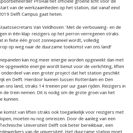
spoorbeheerder ProRail het officiële groene licht voor de
start van de werkzaamheden op het station, dat vanaf eind
2019 Delft Campus gaat heten.
Staatssecretaris Van Veldhoven: ‘Met de verbouwing- en de
gen in één klap: reizigers op het perron verregenen straks
at in feite één groot zonnepaneel wordt, volledig
oorop op weg naar de duurzame toekomst van ons land!’
onnepanelen kan nog meer energie worden opgewekt dan met
De opgewekte energie wordt benut voor de verlichting, liften
 onderdeel van een groter project dat het station geschikt
ijk en Delft. Hierdoor kunnen tussen Rotterdam en Den
 ons land, straks 14 treinen per uur gaan rijden. Reizigers in
 de trein nemen. Dit is nodig om de grote groei van het
te kunnen.
 komst van liften straks ook toegankelijk voor reizigers met
 lopen, moeten nu nog omreizen. Door de aanleg van een
echnische Universiteit Delft ook beter bereikbaar, een
dewerkers van de universiteit. Het duurzame station moet