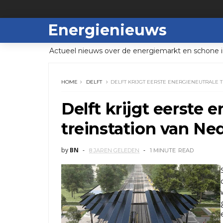
Energienieuws
Actueel nieuws over de energiemarkt en schone i
HOME
DELFT
DELFT KRIJGT EERSTE ENERGIENEUTRALE 
Delft krijgt eerste 
treinstation van Ne
by
BN
8 JAREN GELEDEN
1 MINUTE
READ