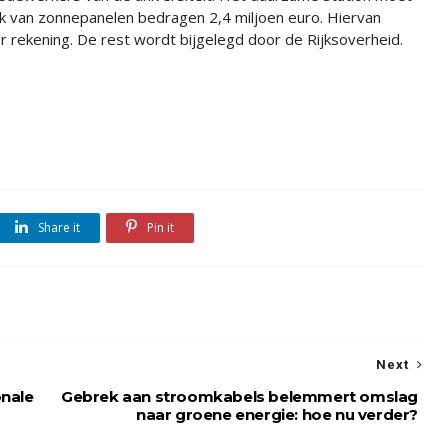
ak van zonnepanelen bedragen 2,4 miljoen euro. Hiervan
 rekening. De rest wordt bijgelegd door de Rijksoverheid.
Share it
Pin it
Next
onale
Gebrek aan stroomkabels belemmert omslag
naar groene energie: hoe nu verder?