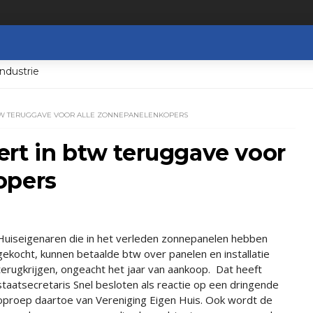
ndustrie
BTW TERUGGAVE VOOR ALLE ZONNEPANELENKOPERS
rt in btw teruggave voor
opers
Huiseigenaren die in het verleden zonnepanelen hebben
gekocht, kunnen betaalde btw over panelen en installatie
terugkrijgen, ongeacht het jaar van aankoop. Dat heeft
staatsecretaris Snel besloten als reactie op een dringende
oproep daartoe van Vereniging Eigen Huis. Ook wordt de