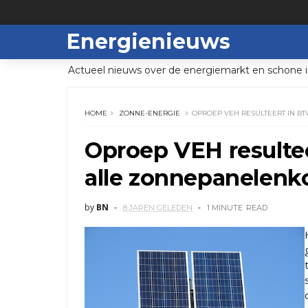
Energienieuws
Actueel nieuws over de energiemarkt en schone i
HOME
ZONNE-ENERGIE
OPROEP VEH RESULTEERT IN 
Oproep VEH resultee
alle zonnepanelenk
by
BN
8 JAREN GELEDEN
1 MINUTE
READ