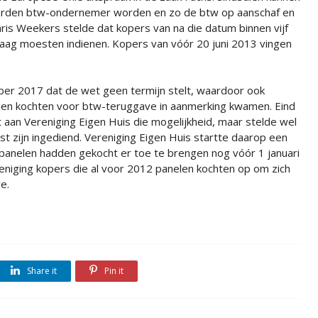
arden btw-ondernemer worden en zo de btw op aanschaf en
aris Weekers stelde dat kopers van na die datum binnen vijf
vraag moesten indienen. Kopers van vóór 20 juni 2013 vingen
r 2017 dat de wet geen termijn stelt, waardoor ook
len kochten voor btw-teruggave in aanmerking kwamen. Eind
an Vereniging Eigen Huis die mogelijkheid, maar stelde wel
st zijn ingediend. Vereniging Eigen Huis startte daarop een
anelen hadden gekocht er toe te brengen nog vóór 1 januari
eniging kopers die al voor 2012 panelen kochten op om zich
e.
Share it
Pin it