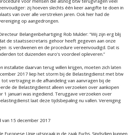
procedure voor mensen die alsnog btw terugvragen veel
eenvoudiger: zij hoeven slechts één keer aangifte te doen in
plaats van over alle verstreken jaren. Ook hier had de
vereniging op aangedrongen.
Directeur Belangenbehartiging Rob Mulder: “Wij zijn erg blij
dat de staatssecretaris gehoor heeft gegeven aan onze
agen is verdwenen en de procedure vereenvoudigd. Dat is
derden tot duizenden euro’s voordeel opleveren.”
installatie daarvan terug willen krijgen, moeten zich laten
cember 2017 liep het storm bij de Belastingdienst met btw
tot vertraging in de afhandeling van aanvragen bij de
erde de Belastingdienst alleen verzoeken over aankopen
or 1 januari was ingediend. Teruggave verzoeken over
tingdienst laat deze tijdsbepaling nu vallen. Vereniging
ad van 15 december 2017
de Europese Unie uitspraak in de zaak Fuchs. Sindsdien kunnen