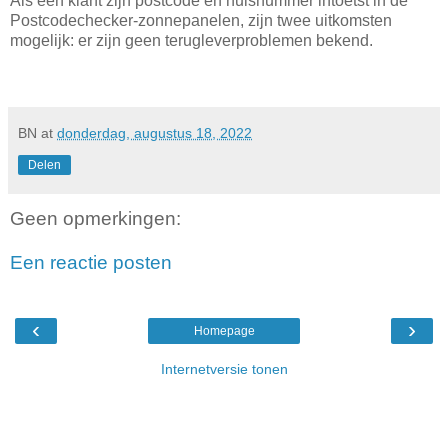
Als een klant zijn postcode en huisnummer intoetst in de
Postcodechecker-zonnepanelen, zijn twee uitkomsten
mogelijk: er zijn geen terugleverproblemen bekend.
BN
at
donderdag, augustus 18, 2022
Delen
Geen opmerkingen:
Een reactie posten
‹
›
Homepage
Internetversie tonen