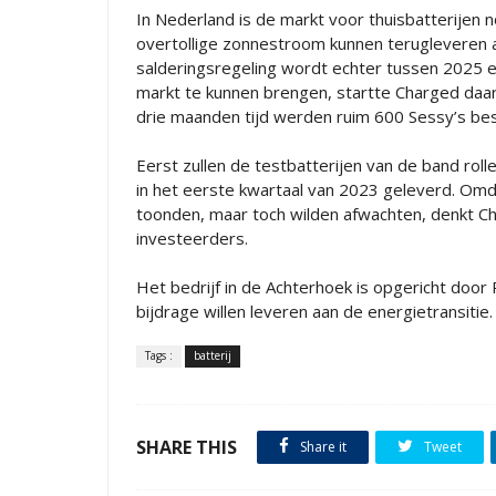
In Nederland is de markt voor thuisbatterijen
overtollige zonnestroom kunnen terugleveren a
salderingsregeling wordt echter tussen 2025 en
markt te kunnen brengen, startte Charged daar
drie maanden tijd werden ruim 600 Sessy’s bes
Eerst zullen de testbatterijen van de band rol
in het eerste kwartaal van 2023 geleverd. Omd
toonden, maar toch wilden afwachten, denkt Ch
investeerders.
Het bedrijf in de Achterhoek is opgericht doo
bijdrage willen leveren aan de energietransitie.
Tags :
batterij
SHARE THIS
Share it
Tweet