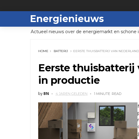
Energienieuws
Actueel nieuws over de energiemarkt en schone i
HOME
BATTERIJ
EERSTE THUISBATTERIJ VAN NEDERLAND
Eerste thuisbatteri
in productie
by
BN
4 JAREN GELEDEN
1 MINUTE
READ