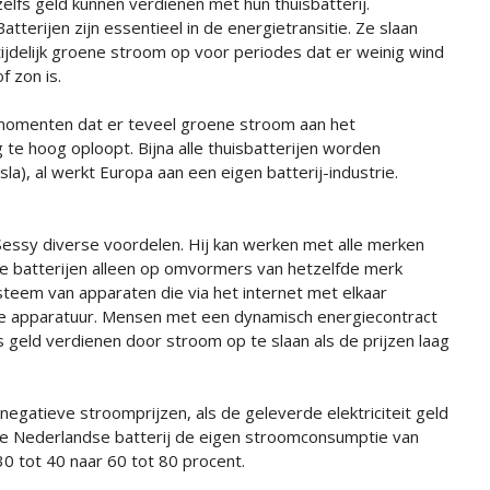
zelfs geld kunnen verdienen met hun thuisbatterij.
Batterijen zijn essentieel in de energietransitie. Ze slaan
tijdelijk groene stroom op voor periodes dat er weinig wind
of zon is.
omenten dat er teveel groene stroom aan het
 te hoog oploopt. Bijna alle thuisbatterijen worden
a), al werkt Europa aan een eigen batterij-industrie.
 Sessy diverse voordelen. Hij kan werken met alle merken
 batterijen alleen op omvormers van hetzelfde merk
teem van apparaten die via het internet met elkaar
jke apparatuur. Mensen met een dynamisch energiecontract
 geld verdienen door stroom op te slaan als de prijzen laag
negatieve stroomprijzen, als de geleverde elektriciteit geld
 de Nederlandse batterij de eigen stroomconsumptie van
0 tot 40 naar 60 tot 80 procent.