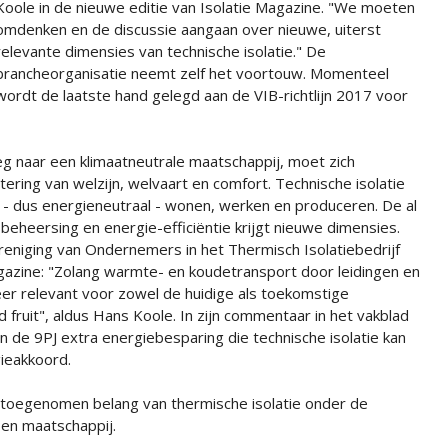
Koole in de nieuwe editie van Isolatie Magazine. "We moeten
omdenken en de discussie aangaan over nieuwe, uiterst
relevante dimensies van technische isolatie." De
brancheorganisatie neemt zelf het voortouw. Momenteel
wordt de laatste hand gelegd aan de VIB-richtlijn 2017 voor
eg naar een klimaatneutrale maatschappij, moet zich
ring van welzijn, welvaart en comfort. Technische isolatie
m - dus energieneutraal - wonen, werken en produceren. De al
esbeheersing en energie-efficiëntie krijgt nieuwe dimensies.
eniging van Ondernemers in het Thermisch Isolatiebedrijf
agazine: "Zolang warmte- en koudetransport door leidingen en
 zeer relevant voor zowel de huidige als toekomstige
nd fruit", aldus Hans Koole. In zijn commentaar in het vakblad
n de 9PJ extra energiebesparing die technische isolatie kan
gieakkoord.
et toegenomen belang van thermische isolatie onder de
 en maatschappij.