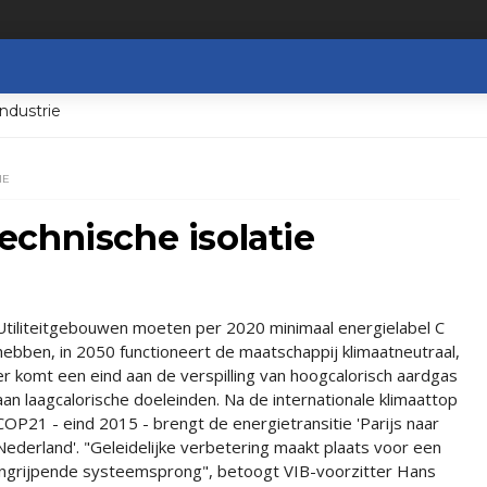
ndustrie
IE
chnische isolatie
Utiliteitgebouwen moeten per 2020 minimaal energielabel C
hebben, in 2050 functioneert de maatschappij klimaatneutraal,
er komt een eind aan de verspilling van hoogcalorisch aardgas
aan laagcalorische doeleinden. Na de internationale klimaattop
COP21 - eind 2015 - brengt de energietransitie 'Parijs naar
Nederland'. "Geleidelijke verbetering maakt plaats voor een
ingrijpende systeemsprong", betoogt VIB-voorzitter Hans