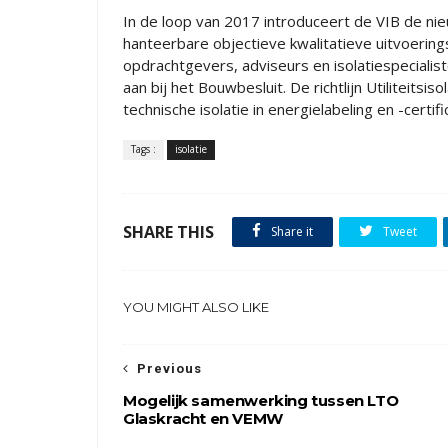
In de loop van 2017 introduceert de VIB de nieuw
hanteerbare objectieve kwalitatieve uitvoerin
opdrachtgevers, adviseurs en isolatiespecialisten
aan bij het Bouwbesluit. De richtlijn Utiliteits
technische isolatie in energielabeling en -certific
Tags :
isolatie
SHARE THIS
Share it
Tweet
YOU MIGHT ALSO LIKE
Previous
Mogelijk samenwerking tussen LTO
Glaskracht en VEMW