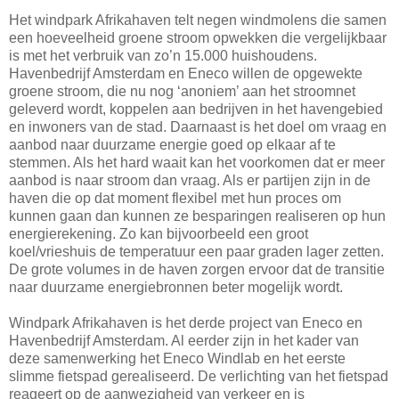
Het windpark Afrikahaven telt negen windmolens die samen
een hoeveelheid groene stroom opwekken die vergelijkbaar
is met het verbruik van zo’n 15.000 huishoudens.
Havenbedrijf Amsterdam en Eneco willen de opgewekte
groene stroom, die nu nog ‘anoniem’ aan het stroomnet
geleverd wordt, koppelen aan bedrijven in het havengebied
en inwoners van de stad. Daarnaast is het doel om vraag en
aanbod naar duurzame energie goed op elkaar af te
stemmen. Als het hard waait kan het voorkomen dat er meer
aanbod is naar stroom dan vraag. Als er partijen zijn in de
haven die op dat moment flexibel met hun proces om
kunnen gaan dan kunnen ze besparingen realiseren op hun
energierekening. Zo kan bijvoorbeeld een groot
koel/vrieshuis de temperatuur een paar graden lager zetten.
De grote volumes in de haven zorgen ervoor dat de transitie
naar duurzame energiebronnen beter mogelijk wordt.
Windpark Afrikahaven is het derde project van Eneco en
Havenbedrijf Amsterdam. Al eerder zijn in het kader van
deze samenwerking het Eneco Windlab en het eerste
slimme fietspad gerealiseerd. De verlichting van het fietspad
reageert op de aanwezigheid van verkeer en is