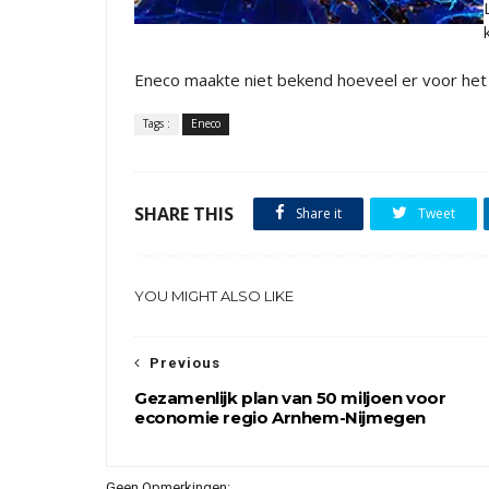
Eneco maakte niet bekend hoeveel er voor het b
Tags :
Eneco
SHARE THIS
Share it
Tweet
YOU MIGHT ALSO LIKE
Previous
Gezamenlijk plan van 50 miljoen voor
economie regio Arnhem-Nijmegen
Geen Opmerkingen: