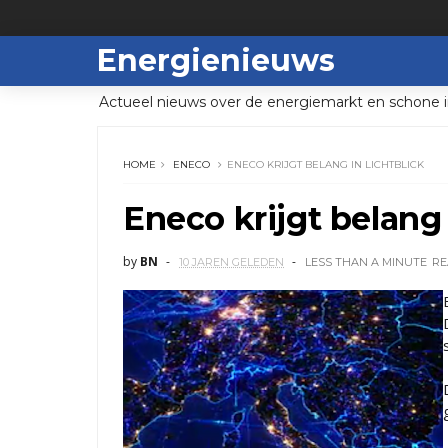
Energienieuws
Actueel nieuws over de energiemarkt en schone i
HOME
ENECO
ENECO KRIJGT BELANG IN LICHTBLICK
Eneco krijgt belang 
by
BN
10 JAREN GELEDEN
LESS THAN A MINUTE
RE