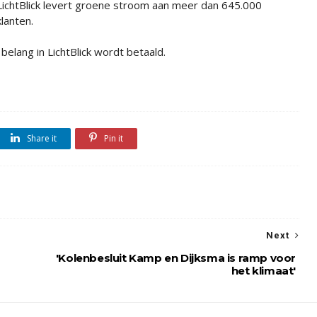
LichtBlick levert groene stroom aan meer dan 645.000
klanten.
elang in LichtBlick wordt betaald.
Share it
Pin it
Next
'Kolenbesluit Kamp en Dijksma is ramp voor
het klimaat'