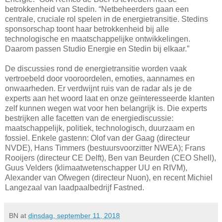
betrokkenheid van Stedin. “Netbeheerders gaan een
centrale, cruciale rol spelen in de energietransitie. Stedins
sponsorschap toont haar betrokkenheid bij alle
technologische en maatschappelijke ontwikkelingen.
Daarom passen Studio Energie en Stedin bij elkaar.”
De discussies rond de energietransitie worden vaak
vertroebeld door vooroordelen, emoties, aannames en
onwaarheden. Er verdwijnt ruis van de radar als je de
experts aan het woord laat en onze geïnteresseerde klanten
zelf kunnen wegen wat voor hen belangrijk is. Die experts
bestrijken alle facetten van de energiediscussie:
maatschappelijk, politiek, technologisch, duurzaam en
fossiel. Enkele gastenn: Olof van der Gaag (directeur
NVDE), Hans Timmers (bestuursvoorzitter NWEA); Frans
Rooijers (directeur CE Delft), Ben van Beurden (CEO Shell),
Guus Velders (klimaatwetenschapper UU en RIVM),
Alexander van Ofwegen (directeur Nuon), en recent Michiel
Langezaal van laadpaalbedrijf Fastned.
BN
at
dinsdag, september 11, 2018