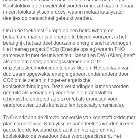
Koolstofdioxide en waterstof worden omgezet naar methaan
in een fotokatalytisch proces, waarin metaal katalysator
deeltjes op nanoschaal gebruikt worden.
Om in de toekomst Europa op een betrouwbare en
betaalbare manier van energie te blijven voorzien, is het
belangrijk het aandeel duurzame energie snel te verhogen.
Het Interreg project EnOp (Energie opslag) waarin TNO
samenwerkt met de universiteit Hasselt en DWI (Aken) heeft
als doel om energieopslagsystemen en CO2-
omzettingstechnologieën te ontwikkelen. Het opslaan van
duurzaam opgewekte energie gebeurt onder andere door
CO2 om te zetten in hoger-energetische
koolstofverbindingen. Deze verbindingen kunnen worden
gebruikt als vervanging voor fossiele brandstoffen
(chemische energiedragers) en/of als grondstof voor
eindproducten zoals kunststoffen (specialty chemicals).
TNO werkt aan de directe conversie van koolstofdioxide met
plasmon katalyse. Katalytische nanodeeltjes worden in een
geexciteerde toestand gebracht en interageren met
koolstofdioxide waardoor deze wordt geactiveerd. Het