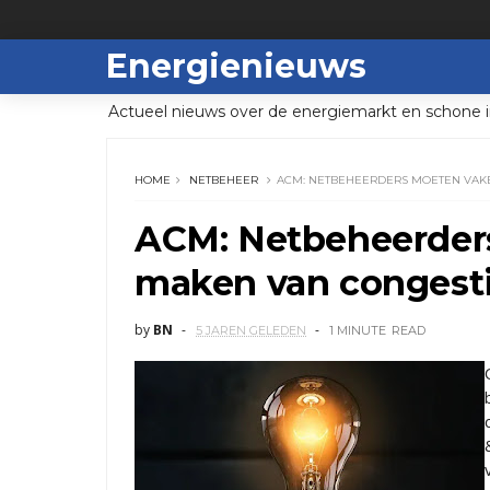
Energienieuws
Actueel nieuws over de energiemarkt en schone i
HOME
NETBEHEER
ACM: NETBEHEERDERS MOETEN VAK
ACM: Netbeheerder
maken van conges
by
BN
5 JAREN GELEDEN
1 MINUTE
READ