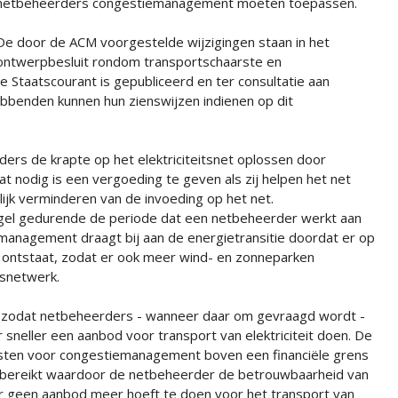
netbeheerders congestiemanagement moeten toepassen.
De door de ACM voorgestelde wijzigingen staan in het
ontwerpbesluit rondom transportschaarste en
Staatscourant is gepubliceerd en ter consultatie aan
benden kunnen hun zienswijzen indienen op dit
rs de krapte op het elektriciteitsnet oplossen door
at nodig is een vergoeding te geven als zij helpen het net
lijk verminderen van de invoeding op het net.
egel gedurende de periode dat een netbeheerder werkt aan
emanagement draagt bij aan de energietransitie doordat er op
et ontstaat, zodat er ook meer wind- en zonneparken
tsnetwerk.
n zodat netbeheerders - wanneer daar om gevraagd wordt -
sneller een aanbod voor transport van elektriciteit doen. De
 kosten voor congestiemanagement boven een financiële grens
t bereikt waardoor de netbeheerder de betrouwbaarheid van
r geen aanbod meer hoeft te doen voor het transport van