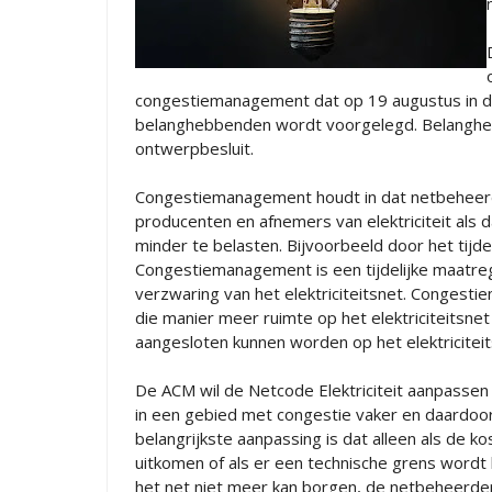
congestiemanagement dat op 19 augustus in de 
belanghebbenden wordt voorgelegd. Belangheb
ontwerpbesluit.
Congestiemanagement houdt in dat netbeheerde
producenten en afnemers van elektriciteit als d
minder te belasten. Bijvoorbeeld door het tijde
Congestiemanagement is een tijdelijke maatr
verzwaring van het elektriciteitsnet. Congesti
die manier meer ruimte op het elektriciteitsn
aangesloten kunnen worden op het elektricitei
De ACM wil de Netcode Elektriciteit aanpasse
in een gebied met congestie vaker en daardoor 
belangrijkste aanpassing is dat alleen als de
uitkomen of als er een technische grens word
het net niet meer kan borgen, de netbeheerde