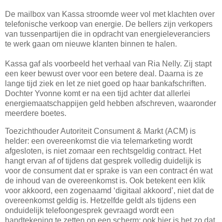
De mailbox van Kassa stroomde weer vol met klachten over
telefonische verkoop van energie. De bellers zijn verkopers
van tussenpartijen die in opdracht van energieleveranciers
te werk gaan om nieuwe klanten binnen te halen.
Kassa gaf als voorbeeld het verhaal van Ria Nelly. Zij stapt
een keer bewust over voor een betere deal. Daarna is ze
lange tijd ziek en let ze niet goed op haar bankafschriften.
Dochter Yvonne komt er na een tijd achter dat allerlei
energiemaatschappijen geld hebben afschreven, waaronder
meerdere boetes.
Toezichthouder Autoriteit Consument & Markt (ACM) is
helder: een overeenkomst die via telemarketing wordt
afgesloten, is niet zomaar een rechtsgeldig contract. Het
hangt ervan af of tijdens dat gesprek volledig duidelijk is
voor de consument dat er sprake is van een contract én wat
de inhoud van de overeenkomst is. Ook betekent een klik
voor akkoord, een zogenaamd ‘digitaal akkoord’, niet dat de
overeenkomst geldig is. Hetzelfde geldt als tijdens een
onduidelijk telefoongesprek gevraagd wordt een
handtekening te zetten op een scherm: ook hier is het zo dat