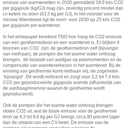
emissie van warmtenetten in 2030 gemiddeld 18,9 kilo CO2
per gigajoule (kg/GJ) mag zijn, zeventig procent minder dan
cv-ketels nu doen (63,5 kg per GJ). In het voorstel voor de
nieuwe Warmtewet ligt de norm voor 2030 op 25 kilo CO2
per gigajoule per warmtenet.
In het whitepaper berekent TNO hoe hoog de CO2-emissie
van een geothermiebron en een warmtenet is. Er blijken 4
bronnen van CO2 zijn: de geothermiebron zelf (bijvangst
van methaan), de pompen die het warme water omhoog
brengen, de bijstook van aardgas op piekmomenten en de
compensatie van warmteverliezen in het warmtenet. Bij de
winning van geothermie komt methaan vrij, de zogeheten
‘bijvangst’. Dit wordt verbrand en zorgt voor 2,2 tot 7,4 kilo
CO2 per geproduceerde gigajoule warmte (afhankelijk van
de aardlaag/reservoir waaruit de geothermie wordt
geproduceerd).
Ook de pompen die het warme water omhoog brengen
stoten CO2 uit, wat de totale emissie voor de geothermie
bron op 4,3 tot 8,6 kg per GJ brengt, circa 90 procent lager
dan de uitstoot van een CV-ketel. De emissie van de