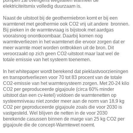
pompen zal overigens wegvallen wanneer de
elektriciteitsmix volledig duurzaam is.
Naast de uitstoot bij de geothermiebron komt er bij een
warmtenet met geothermie ook CO2 vrij uit andere bronnen.
Bij pieken in de warmtevraag is bijstook met aardgas
vooralsnog onontkoombaar. Daarbij komen nog
warmteverliezen in het warmtenet die ervoor zorgen dat er
meer warmte moet worden onttrokken uit de bron. Dit
veroorzaakt op zich geen CO2-uitstoot maar laat wel de
totale emissie van het systeem toenemen.
In het whitepaper wordt berekend dat pieklastvoorzieningen
en transportverliezen voor 70 tot 83 procent van de totale
CO2-emissie van het warmtesysteem zorgen. Met 20-24 kilo
CO2 per geproduceerde gigajoule (circa 60% minder
uitstoot dan een cv-ketel) voldoen de warmtenetten op
systeemniveau niet zonder meer aan de norm van 18,9 kg
CO2 per geproduceerde gigajoule zoals die voor 2030 is
vastgesteld. Wel blijven de netten in de voor 2030
berekende casussen binnen de marge van 25 kg CO2 per
gigajoule die de concept-Warmtewet noemt.