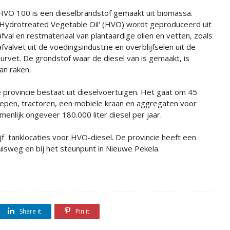
HVO 100 is een dieselbrandstof gemaakt uit biomassa.
'Hydrotreated Vegetable Oil' (HVO) wordt geproduceerd uit
afval en restmateriaal van plantaardige olien en vetten, zoals
afvalvet uit de voedingsindustrie en overblijfselen uit de
tuurvet. De grondstof waar de diesel van is gemaakt, is
an raken.
 provincie bestaat uit dieselvoertuigen. Het gaat om 45
hepen, tractoren, een mobiele kraan en aggregaten voor
nlijk ongeveer 180.000 liter diesel per jaar.
ijf tanklocaties voor HVO-diesel. De provincie heeft een
isweg en bij het steunpunt in Nieuwe Pekela.
Share it
Pin it