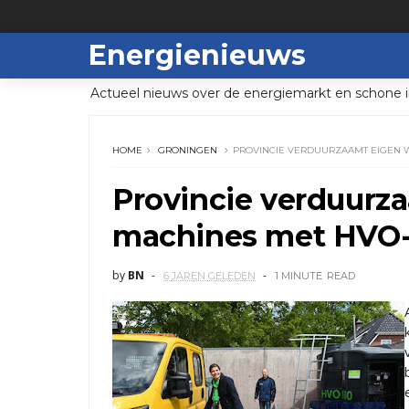
Energienieuws
Actueel nieuws over de energiemarkt en schone i
HOME
GRONINGEN
PROVINCIE VERDUURZAAMT EIGEN 
Provincie verduurz
machines met HVO-
by
BN
6 JAREN GELEDEN
1 MINUTE
READ