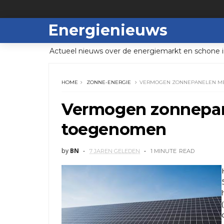
Energienieuws
Actueel nieuws over de energiemarkt en schone i
HOME
ZONNE-ENERGIE
VERMOGEN ZONNEPANELEN ME
Vermogen zonnepan
toegenomen
by
BN
7 JAREN GELEDEN
1 MINUTE
READ