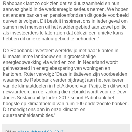
Rabobank laat zo ook zien dat ze duurzaamheid en hun
aanwezigheid in de waddenregio serieus nemen. We hopen
dat andere banken en pensioenfondsen dit goede voorbeeld
durven te volgen. Dit besluit inspireert ons in ieder geval om
samen met mensen uit het waddengebied aan zowel politici
als investeerders te laten zien dat óók zij een unieke kans
hebben dit unieke natuurgebied te behouden.’
De Rabobank investeert wereldwijd met haar klanten in
klimaatslimme landbouw en in grootschalige
energieopwekking via wind en zon. In Nederland wordt
geinvesteerd in energiebesparing van woningen en
kantoren. Rüter vervolgt: ‘Deze initiatieven zijn voorbeelden
waarmee de Rabobank verder bijdraagt aan het realiseren
van de klimaatdoelen in het Akkoord van Parijs. En dit wordt
gewaardeerd: in de ranking die gebruikt wordt voor de Dow
Jones Sustainability Index 2017 scoort Rabobank het
hoogste op klimaatbeleid van ruim 100 onderzochte banken.
Dit moedigt ons aan in onze klimaat- en
duurzaamheidsambities.’
BN
at
vrijdag, februari 03, 2017