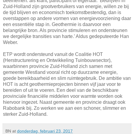
deelnemen: als klant, participant of eigenaar. ’Bedrijven in
Zuid-Holland zijn grootverbruikers van energie, willen ze bij
de tijd blijven en economisch toekomstbestendig, dan is
overstappen op andere vormen van energievoorziening daar
een essentiële stap in. Geothermie is daarvoor een
belangrijke bron. Als provincie stimuleren en ondersteunen
we dergelijke transities van harte.’ Aldus gedeputeerde Han
Weber.
ETP wordt ondersteund vanuit de Coalitie HOT
(Herstructurering en Ontwikkeling Tuinbouwsector),
waarbinnen provincie Zuid-Holland zich samen met
gemeente Westland vooral richt op duurzame energie,
goede bereikbaarheid en slim ruimtegebruik. De ambitie van
HOT is acht geothermieprojecten binnen vijf jaar voor te
bereiden of uit te voeren. Een deel van de beschikbare
provinciale financiële middelen voor warmte worden ook
hiervoor ingezet. Naast gemeente en provincie draagt ook
Rabobank bij. Zo werken we aan een schoner, slimmer en
sterker Zuid-Holland.
BN
at
donderdag, februari 23, 2017