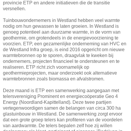
provincie ETP en andere initiatieven die de transitie
versnellen.
Tuinbouwondernemers in Westland hebben veel warmte
nodig om hun gewassen te laten groeien. In Westland is
genoeg potentieel aan duurzame warmte, in de vorm van
geothermie, om grotendeels in de energievoorziening te
voorzien. ETP, een gezamenlijke onderneming van HVC en
de Westland Infra groep, is eind 2016 opgericht om nieuwe
warmtebronnen op te sporen, draagvlak te kweken bij
ondernemers, projecten financieel te ondersteunen en te
realiseren. ETP richt zich voornamelijk op
geothermieprojecten, maar onderzoekt ook alternatieve
warmtebronnen zoals biomassa en afvalstromen.
Deze maand is ETP een samenwerking aangegaan met
telersvereniging Prominent en energiecoöperatie Geo 4
Energy (Noordland-Kapittelland). Deze twee partijen
vertegenwoordigen samen de belangen van circa 300 ha
glastuinbouw in Westland. De samenwerking zorgt ervoor
dat een grote groep telers kan profiteren van de voordelen
van aardwarmte. De telers bepalen zelf hoe zij willen