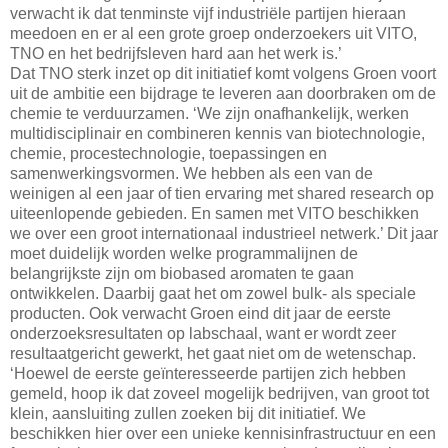
verwacht ik dat tenminste vijf industriële partijen hieraan
meedoen en er al een grote groep onderzoekers uit VITO,
TNO en het bedrijfsleven hard aan het werk is.’
Dat TNO sterk inzet op dit initiatief komt volgens Groen voort
uit de ambitie een bijdrage te leveren aan doorbraken om de
chemie te verduurzamen. ‘We zijn onafhankelijk, werken
multidisciplinair en combineren kennis van biotechnologie,
chemie, procestechnologie, toepassingen en
samenwerkingsvormen. We hebben als een van de
weinigen al een jaar of tien ervaring met shared research op
uiteenlopende gebieden. En samen met VITO beschikken
we over een groot internationaal industrieel netwerk.’ Dit jaar
moet duidelijk worden welke programmalijnen de
belangrijkste zijn om biobased aromaten te gaan
ontwikkelen. Daarbij gaat het om zowel bulk- als speciale
producten. Ook verwacht Groen eind dit jaar de eerste
onderzoeksresultaten op labschaal, want er wordt zeer
resultaatgericht gewerkt, het gaat niet om de wetenschap.
‘Hoewel de eerste geïnteresseerde partijen zich hebben
gemeld, hoop ik dat zoveel mogelijk bedrijven, van groot tot
klein, aansluiting zullen zoeken bij dit initiatief. We
beschikken hier over een unieke kennisinfrastructuur en een