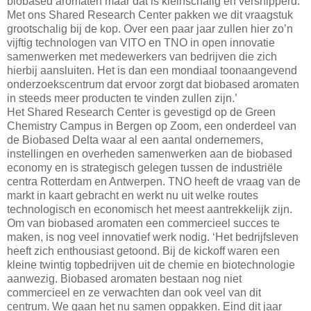
biobased aromaten maar dat is kleinschalig en versnipperd.
Met ons Shared Research Center pakken we dit vraagstuk
grootschalig bij de kop. Over een paar jaar zullen hier zo’n
vijftig technologen van VITO en TNO in open innovatie
samenwerken met medewerkers van bedrijven die zich
hierbij aansluiten. Het is dan een mondiaal toonaangevend
onderzoekscentrum dat ervoor zorgt dat biobased aromaten
in steeds meer producten te vinden zullen zijn.’
Het Shared Research Center is gevestigd op de Green
Chemistry Campus in Bergen op Zoom, een onderdeel van
de Biobased Delta waar al een aantal ondernemers,
instellingen en overheden samenwerken aan de biobased
economy en is strategisch gelegen tussen de industriële
centra Rotterdam en Antwerpen. TNO heeft de vraag van de
markt in kaart gebracht en werkt nu uit welke routes
technologisch en economisch het meest aantrekkelijk zijn.
Om van biobased aromaten een commercieel succes te
maken, is nog veel innovatief werk nodig. ‘Het bedrijfsleven
heeft zich enthousiast getoond. Bij de kickoff waren een
kleine twintig topbedrijven uit de chemie en biotechnologie
aanwezig. Biobased aromaten bestaan nog niet
commercieel en ze verwachten dan ook veel van dit
centrum. We gaan het nu samen oppakken. Eind dit jaar