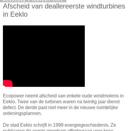
woensdag 3 februari 2021
Afscheid van deallereerste windturbines
in Eeklo
Ecopower neemt afscheid van enkele oude windmolens in
Eeklo. Twee van de turbines waren na twintig jaar dienst
defect. De derde past niet meer in de nieuwe ruimtelijke
ordeningsplannen.
De stad Eeklo schrijft in 1999 energiegeschiedenis. Ze
publiceren de eerste openbare offertevraag voor twee