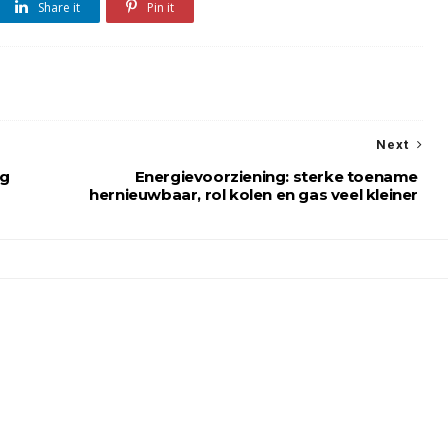
Share it
Pin it
Next
rg
Energievoorziening: sterke toename
hernieuwbaar, rol kolen en gas veel kleiner