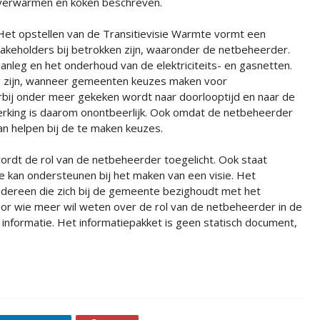
verwarmen en koken beschreven.
Het opstellen van de Transitievisie Warmte vormt een
akeholders bij betrokken zijn, waaronder de netbeheerder.
nleg en het onderhoud van de elektriciteits- en gasnetten.
ig zijn, wanneer gemeenten keuzes maken voor
arbij onder meer gekeken wordt naar doorlooptijd en naar de
erking is daarom onontbeerlijk. Ook omdat de netbeheerder
an helpen bij de te maken keuzes.
wordt de rol van de netbeheerder toegelicht. Ook staat
kan ondersteunen bij het maken van een visie. Het
iedereen die zich bij de gemeente bezighoudt met het
oor wie meer wil weten over de rol van de netbeheerder in de
informatie. Het informatiepakket is geen statisch document,