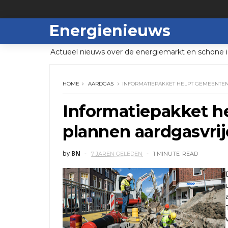
Energienieuws
Actueel nieuws over de energiemarkt en schone i
HOME
AARDGAS
INFORMATIEPAKKET HELPT GEMEENTEN
Informatiepakket h
plannen aardgasvrij
by
BN
7 JAREN GELEDEN
1 MINUTE
READ