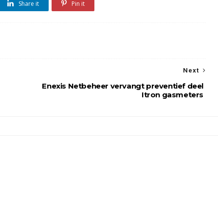
Share it
Pin it
Next
Enexis Netbeheer vervangt preventief deel
Itron gasmeters