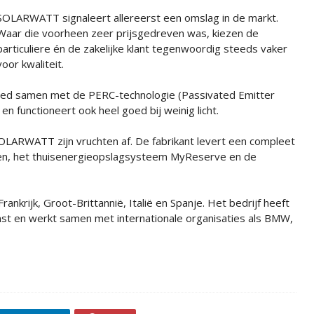
SOLARWATT signaleert allereerst een omslag in de markt.
Waar die voorheen zeer prijsgedreven was, kiezen de
particuliere én de zakelijke klant tegenwoordig steeds vaker
voor kwaliteit.
ed samen met de PERC-technologie (Passivated Emitter
n functioneert ook heel goed bij weinig licht.
OLARWATT zijn vruchten af. De fabrikant levert een compleet
len, het thuisenergieopslagsysteem MyReserve en de
rankrijk, Groot-Brittannië, Italië en Spanje. Het bedrijf heeft
t en werkt samen met internationale organisaties als BMW,