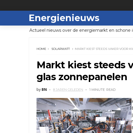
Energienieuws
Actueel nieuws over de energiemarkt en schone i
HOME
SOLARWATT
MARKT KIEST STEEDS VAKER VOOR K
Markt kiest steeds v
glas zonnepanelen
by
BN
8 JAREN GELEDEN
1 MINUTE
READ