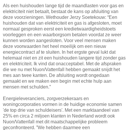
Als een huishouden lange tijd de maandlasten voor gas en
elektriciteit niet betaalt, bestaat de kans op afsluiting van
deze voorzieningen. Wethouder Jerzy Soetekouw: “Een
huishouden dat van elektriciteit en gas is afgesloten, moet
normaal gesproken eerst een kredietwaardigheidstoets
voorleggen en een waarborgsom betalen voordat ze weer
kunnen worden aangesloten. Voor veel mensen maken
deze voorwaarden het heel moeilijk om een nieuw
energiecontract af te sluiten. In het ergste geval lukt dat
helemaal niet en zit een huishouden langere tijd zonder gas
en elektriciteit. Ik vind dat onacceptabel. Met de afspraken
die we nu met Nuon/Vattenfall hebben gemaakt snijdt het
mes aan twee kanten. De afsluiting wordt ongedaan
gemaakt en we maken een begin met echte hulp aan
mensen met schulden.”
Energieleveranciers, zorgverzekeraars en
woningcorporaties vormen in de huidige economie samen
'de top drie van schuldeisers'. Met een marktaandeel van
25% en circa 2 miljoen klanten in Nederland wordt ook
Nuon/Vattenfall met dit maatschappelijke probleem
geconfronteerd. ”We hebben daarmee een