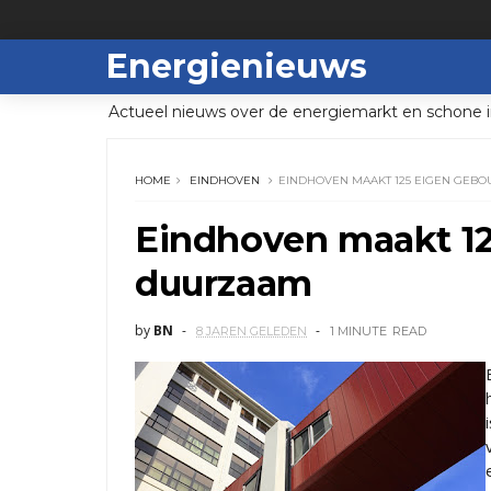
Energienieuws
Actueel nieuws over de energiemarkt en schone i
HOME
EINDHOVEN
EINDHOVEN MAAKT 125 EIGEN GE
Eindhoven maakt 1
duurzaam
by
BN
8 JAREN GELEDEN
1 MINUTE
READ