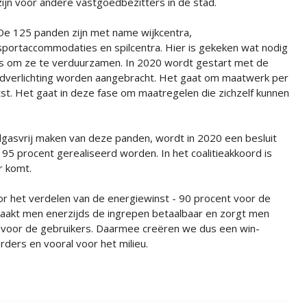
zijn voor andere vastgoedbezitters in de stad.
De 125 panden zijn met name wijkcentra,
sportaccommodaties en spilcentra. Hier is gekeken wat nodig
is om ze te verduurzamen. In 2020 wordt gestart met de
ledverlichting worden aangebracht. Het gaat om maatwerk per
tst. Het gaat in deze fase om maatregelen die zichzelf kunnen
gasvrij maken van deze panden, wordt in 2020 een besluit
5 procent gerealiseerd worden. In het coalitieakkoord is
r komt.
 het verdelen van de energiewinst - 90 procent voor de
maakt men enerzijds de ingrepen betaalbaar en zorgt men
el voor de gebruikers. Daarmee creëren we dus een win-
ders en vooral voor het milieu.