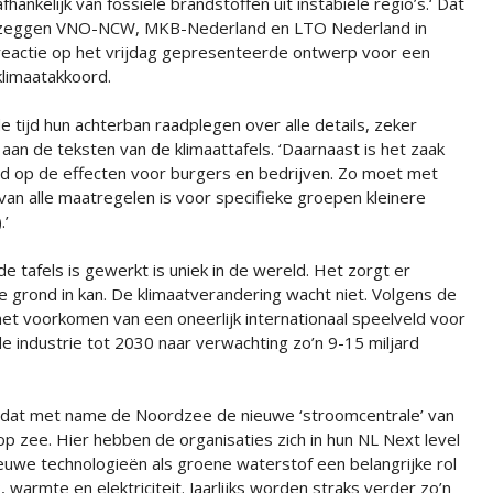
afhankelijk van fossiele brandstoffen uit instabiele regio’s.‘ Dat
zeggen VNO-NCW, MKB-Nederland en LTO Nederland in
reactie op het vrijdag gepresenteerde ontwerp voor een
klimaatakkoord.
ijd hun achterban raadplegen over alle details, zeker
an de teksten van de klimaattafels. ‘Daarnaast is het zaak
nd op de effecten voor burgers en bedrijven. Zo moet met
 alle maatregelen is voor specifieke groepen kleinere
.’
e tafels is gewerkt is uniek in de wereld. Het zorgt er
 grond in kan. De klimaatverandering wacht niet. Volgens de
 het voorkomen van een oneerlijk internationaal speelveld voor
de industrie tot 2030 naar verwachting zo’n 9-15 miljard
k dat met name de Noordzee de nieuwe ‘stroomcentrale’ van
op zee. Hier hebben de organisaties zich in hun NL Next level
ieuwe technologieën als groene waterstof een belangrijke rol
 warmte en elektriciteit. Jaarlijks worden straks verder zo’n