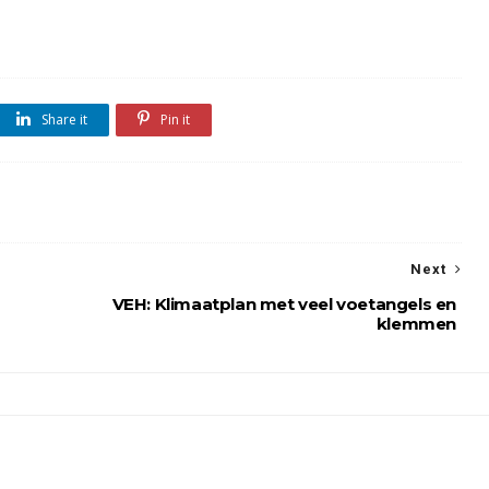
Share it
Pin it
Next
VEH: Klimaatplan met veel voetangels en
klemmen