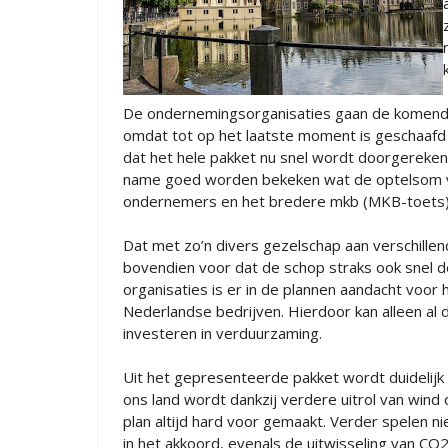
De ondernemingsorganisaties gaan de komende t
omdat tot op het laatste moment is geschaafd a
dat het hele pakket nu snel wordt doorgereke
name goed worden bekeken wat de optelsom van
ondernemers en het bredere mkb (MKB-toets)
Dat met zo’n divers gezelschap aan verschillend
bovendien voor dat de schop straks ook snel de
organisaties is er in de plannen aandacht voor
Nederlandse bedrijven. Hierdoor kan alleen al 
investeren in verduurzaming.
Uit het gepresenteerde pakket wordt duidelij
ons land wordt dankzij verdere uitrol van wind 
plan altijd hard voor gemaakt. Verder spelen n
in het akkoord, evenals de uitwisseling van CO2,