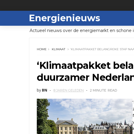
Energienieuws
Actueel nieuws over de energiemarkt en schone i
HOME
KLIMAAT
‘KLIMAATPAKKET BELANGRIJKE STAP N
‘Klimaatpakket bela
duurzamer Nederlan
by
BN
8 JAREN GELEDEN
2 MINUTE
READ