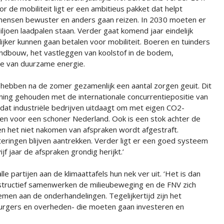
de mobiliteit ligt er een ambitieus pakket dat helpt
ensen bewuster en anders gaan reizen. In 2030 moeten er
miljoen laadpalen staan. Verder gaat komend jaar eindelijk
jker kunnen gaan betalen voor mobiliteit. Boeren en tuinders
landbouw, het vastleggen van koolstof in de bodem,
ie van duurzame energie.
ben na de zomer gezamenlijk een aantal zorgen geuit. Dit
ning gehouden met de internationale concurrentiepositie van
 dat industriële bedrijven uitdaagt om met eigen CO2-
alen voor een schoner Nederland. Ook is een stok achter de
 het niet nakomen van afspraken wordt afgestraft.
ringen blijven aantrekken. Verder ligt er een goed systeem
 jaar de afspraken grondig herijkt.’
 partijen aan de klimaattafels hun nek ver uit. ‘Het is dan
structief samenwerken de milieubeweging en de FNV zich
nemen aan de onderhandelingen. Tegelijkertijd zijn het
n, burgers en overheden- die moeten gaan investeren en