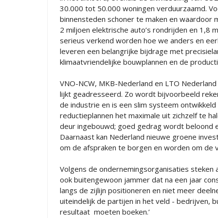
30.000 tot 50.000 woningen verduurzaamd. Voor 
binnensteden schoner te maken en waardoor m
2 miljoen elektrische auto’s rondrijden en 1,8 
serieus verkend worden hoe we anders en eerli
leveren een belangrijke bijdrage met precisie
klimaatvriendelijke bouwplannen en de product
VNO-NCW, MKB-Nederland en LTO Nederland heb
lijkt geadresseerd. Zo wordt bijvoorbeeld reke
de industrie en is een slim systeem ontwikkeld
reductieplannen het maximale uit zichzelf te h
deur ingebouwd; goed gedrag wordt beloond en
Daarnaast kan Nederland nieuwe groene investe
om de afspraken te borgen en worden om de vijf
Volgens de ondernemingsorganisaties steken alle
ook buitengewoon jammer dat na een jaar con
langs de zijlijn positioneren en niet meer deel
uiteindelijk de partijen in het veld - bedrijve
resultaat moeten boeken.’