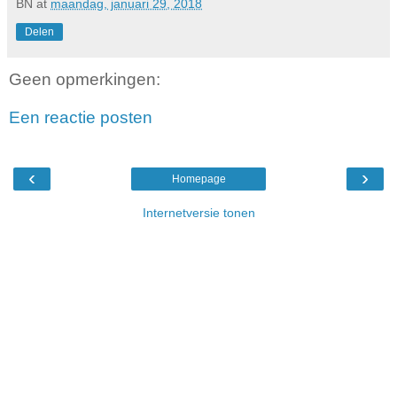
BN
at
maandag, januari 29, 2018
Delen
Geen opmerkingen:
Een reactie posten
‹
›
Homepage
Internetversie tonen