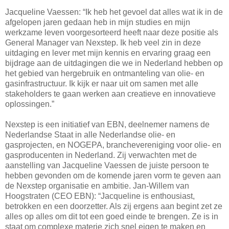
Jacqueline Vaessen: “Ik heb het gevoel dat alles wat ik in de
afgelopen jaren gedaan heb in mijn studies en mijn
werkzame leven voorgesorteerd heeft naar deze positie als
General Manager van Nexstep. Ik heb veel zin in deze
uitdaging en lever met mijn kennis en ervaring graag een
bijdrage aan de uitdagingen die we in Nederland hebben op
het gebied van hergebruik en ontmanteling van olie- en
gasinfrastructuur. Ik kijk er naar uit om samen met alle
stakeholders te gaan werken aan creatieve en innovatieve
oplossingen.”
Nexstep is een initiatief van EBN, deelnemer namens de
Nederlandse Staat in alle Nederlandse olie- en
gasprojecten, en NOGEPA, branchevereniging voor olie- en
gasproducenten in Nederland. Zij verwachten met de
aanstelling van Jacqueline Vaessen de juiste persoon te
hebben gevonden om de komende jaren vorm te geven aan
de Nexstep organisatie en ambitie. Jan-Willem van
Hoogstraten (CEO EBN): “Jacqueline is enthousiast,
betrokken en een doorzetter. Als zij ergens aan begint zet ze
alles op alles om dit tot een goed einde te brengen. Ze is in
staat om complexe materie zich snel eigen te maken en