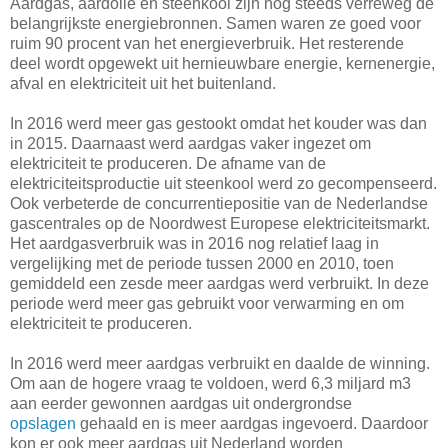
Aardgas, aardolie en steenkool zijn nog steeds verreweg de
belangrijkste energiebronnen. Samen waren ze goed voor
ruim
90 procent
van het energieverbruik. Het resterende
deel wordt opgewekt uit hernieuwbare energie, kernenergie,
afval en elektriciteit uit het buitenland.
In 2016 werd meer gas gestookt omdat het kouder was dan
in 2015. Daarnaast werd aardgas vaker ingezet om
elektriciteit te produceren. De afname van de
elektriciteitsproductie uit steenkool werd zo gecompenseerd.
Ook verbeterde de concurrentiepositie van de Nederlandse
gascentrales op de Noordwest Europese elektriciteitsmarkt.
Het aardgasverbruik was in 2016 nog relatief laag in
vergelijking met de periode tussen 2000 en 2010, toen
gemiddeld een zesde meer aardgas werd verbruikt. In deze
periode werd meer gas gebruikt voor verwarming en om
elektriciteit te produceren.
In 2016 werd meer aardgas verbruikt en daalde de winning.
Om aan de hogere vraag te voldoen, werd
6,3 miljard m3
aan eerder gewonnen aardgas uit ondergrondse
opslagen
gehaald en is meer aardgas ingevoerd. Daardoor
kon er ook meer aardgas uit Nederland worden