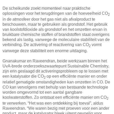
De scheikunde zoekt momenteel naar praktische
oplossingen voor het terugdringen van de hoeveelheid CO
2
in de atmosfeer door het gas niet als afvalproduct te
beschouwen, maar te gebruiken als grondstof. Het gebruik
van koolstofdioxide als grondstof en het omzetten ervan in
bruikbare chemische stoffen of brandstoffen staat overigens
bekend als lastig, vanwege de moleculaire stabiliteit van de
verbinding. De activering of reactivering van CO
vormt
2
vanwege deze stabiliteit een enorme uitdaging.
Gnanakumar en Raveendran, beide werkzaam binnen het
UvA-brede onderzoekszwaartepunt Sustainable Chemistry,
zijn erin geslaagd dit activeringsprobleem op te lossen met
een katalysator die CO
op een efficiënte manier en onder
2
relatief gematigde omstandigheden kan omzetten in CO. De
CO kan vervolgens met behulp van bestaande technologie
worden omgevormd tot een aantal gangbare
koolwaterstoffen. Zo ontstaat een efficiënte manier om CO
2
te verwerken. “Het was een ontdekking bij toeval”, aldus
Raveendran. “We waren bezig met proeven voor een ander
product, maar de katalysator bleek uiterst gevoelig voor