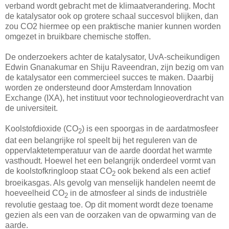
verband wordt gebracht met de klimaatverandering. Mocht
de katalysator ook op grotere schaal succesvol blijken, dan
zou CO2 hiermee op een praktische manier kunnen worden
omgezet in bruikbare chemische stoffen.
De onderzoekers achter de katalysator, UvA-scheikundigen
Edwin Gnanakumar en Shiju Raveendran, zijn bezig om van
de katalysator een commercieel succes te maken. Daarbij
worden ze ondersteund door Amsterdam Innovation
Exchange (IXA), het instituut voor technologieoverdracht van
de universiteit.
Koolstofdioxide (CO
) is een spoorgas in de aardatmosfeer
2
dat een belangrijke rol speelt bij het reguleren van de
oppervlaktetemperatuur van de aarde doordat het warmte
vasthoudt. Hoewel het een belangrijk onderdeel vormt van
de koolstofkringloop staat CO
ook bekend als een actief
2
broeikasgas. Als gevolg van menselijk handelen neemt de
hoeveelheid CO
in de atmosfeer al sinds de industriële
2
revolutie gestaag toe. Op dit moment wordt deze toename
gezien als een van de oorzaken van de opwarming van de
aarde.