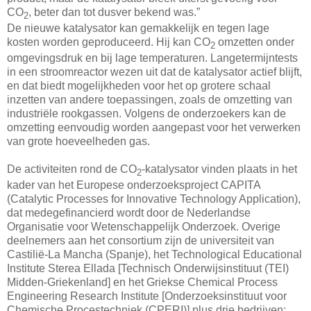
CO
, beter dan tot dusver bekend was.”
2
De nieuwe katalysator kan gemakkelijk en tegen lage
kosten worden geproduceerd. Hij kan CO
omzetten onder
2
omgevingsdruk en bij lage temperaturen. Langetermijntests
in een stroomreactor wezen uit dat de katalysator actief blijft,
en dat biedt mogelijkheden voor het op grotere schaal
inzetten van andere toepassingen, zoals de omzetting van
industriële rookgassen. Volgens de onderzoekers kan de
omzetting eenvoudig worden aangepast voor het verwerken
van grote hoeveelheden gas.
De activiteiten rond de CO
-katalysator vinden plaats in het
2
kader van het Europese onderzoeksproject CAPITA
(Catalytic Processes for Innovative Technology Application),
dat medegefinancierd wordt door de Nederlandse
Organisatie voor Wetenschappelijk Onderzoek. Overige
deelnemers aan het consortium zijn de universiteit van
Castilië-La Mancha (Spanje), het Technological Educational
Institute Sterea Ellada [Technisch Onderwijsinstituut (TEI)
Midden-Griekenland] en het Griekse Chemical Process
Engineering Research Institute [Onderzoeksinstituut voor
Chemische Procestechniek (CPERI)] plus drie bedrijven: