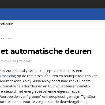
ndustrie
E DEUREN
et automatische deuren
S THAN A MINUTE
READ
Het Automatically Green-concept van Besam is een
uitbreiding
op de reeks schuifdeuren en touniquetdeuren van
fabrikant Assa Abloy. Assa Abloy heeft haar reeks Besam
automatische schuifdeuren en tourniquetdeuren namelijk
vernieuwd met energiebesparende eigenschappen.
Voorbeelden van “groene” entreeoplossingen zijn: TightSeal
borstels om ervoor te zorgen dat de deurvleugels nog