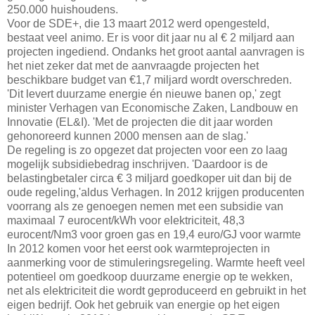
250.000 huishoudens.
Voor de SDE+, die 13 maart 2012 werd opengesteld,
bestaat veel animo. Er is voor dit jaar nu al € 2 miljard aan
projecten ingediend. Ondanks het groot aantal aanvragen is
het niet zeker dat met de aanvraagde projecten het
beschikbare budget van €1,7 miljard wordt overschreden.
'Dit levert duurzame energie én nieuwe banen op,' zegt
minister Verhagen van Economische Zaken, Landbouw en
Innovatie (EL&I). 'Met de projecten die dit jaar worden
gehonoreerd kunnen 2000 mensen aan de slag.'
De regeling is zo opgezet dat projecten voor een zo laag
mogelijk subsidiebedrag inschrijven. 'Daardoor is de
belastingbetaler circa € 3 miljard goedkoper uit dan bij de
oude regeling,'aldus Verhagen. In 2012 krijgen producenten
voorrang als ze genoegen nemen met een subsidie van
maximaal 7 eurocent/kWh voor elektriciteit, 48,3
eurocent/Nm3 voor groen gas en 19,4 euro/GJ voor warmte
In 2012 komen voor het eerst ook warmteprojecten in
aanmerking voor de stimuleringsregeling. Warmte heeft veel
potentieel om goedkoop duurzame energie op te wekken,
net als elektriciteit die wordt geproduceerd en gebruikt in het
eigen bedrijf. Ook het gebruik van energie op het eigen