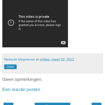
Redactie blognieuws
at
vrijdag, maart 02, 2012
Delen
Geen opmerkingen:
Een reactie posten