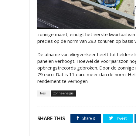
zonnige maart, eindigt het eerste kwartaal van
precies op de norm van 293 zonuren op basis v
De afname van vliegverkeer heeft tot heldere 
panelen verhoogt. Hoewel de voorjaarszon nog re
opbrengstrecords gebroken. Door de zonnige m
79 euro. Dat is 11 euro meer dan de norm. He
rendement te verhogen.
Tags :
zonne-energie
SHARE THIS
Share it
Tweet