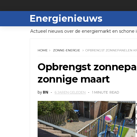
Energienieuws
Actueel nieuws over de energiemarkt en schone i
HOME
ZONNE-ENERGIE
OPBRENGST ZONNEPANELEN KR
Opbrengst zonnepan
zonnige maart
by
BN
6 JAREN GELEDEN
1 MINUTE
READ