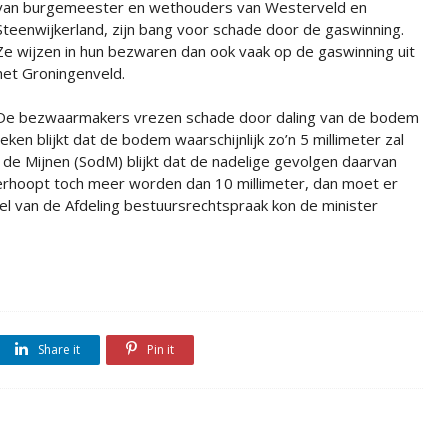
van burgemeester en wethouders van Westerveld en
Steenwijkerland, zijn bang voor schade door de gaswinning.
Ze wijzen in hun bezwaren dan ook vaak op de gaswinning uit
het Groningenveld.
De bezwaarmakers vrezen schade door daling van de bodem
ken blijkt dat de bodem waarschijnlijk zo’n 5 millimeter zal
p de Mijnen (SodM) blijkt dat de nadelige gevolgen daarvan
verhoopt toch meer worden dan 10 millimeter, dan moet er
l van de Afdeling bestuursrechtspraak kon de minister
Share it
Pin it