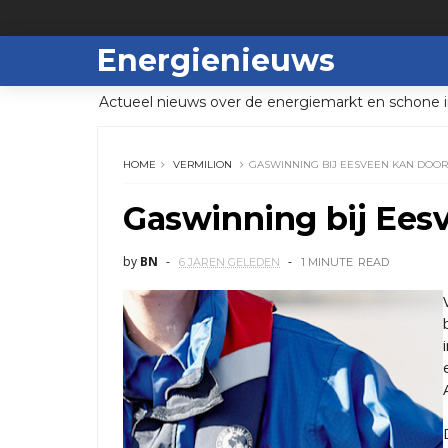
Energienieuws
Actueel nieuws over de energiemarkt en schone i
HOME
VERMILION
GAS­WIN­NING BIJ EES­VEEN KAN DOO
Gas­win­ning bij Ees
by
BN
6 JAREN GELEDEN
1 MINUTE
READ