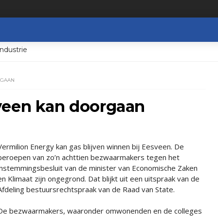
ndustrie
R­GAAN
­veen kan door­gaan
Vermilion Energy kan gas blijven winnen bij Eesveen. De
beroepen van zo’n achttien bezwaarmakers tegen het
instemmingsbesluit van de minister van Economische Zaken
en Klimaat zijn ongegrond. Dat blijkt uit een uitspraak van de
Afdeling bestuursrechtspraak van de Raad van State.
De bezwaarmakers, waaronder omwonenden en de colleges