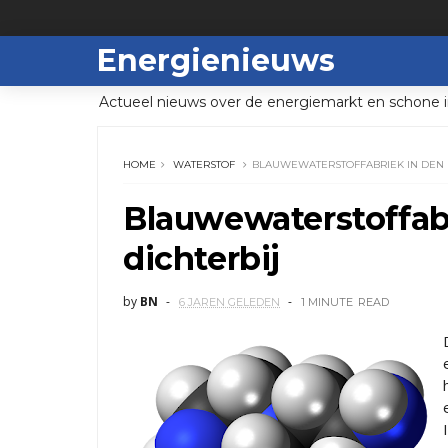
Energienieuws
Actueel nieuws over de energiemarkt en schone i
HOME
WATERSTOF
BLAUWEWATERSTOFFABRIEK IN DEN 
Blauwewaterstoffab
dichterbij
by
BN
6 JAREN GELEDEN
1 MINUTE
READ