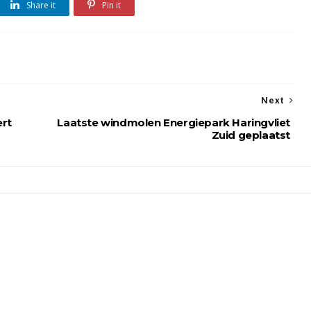
Share it
Pin it
Next
ert
Laatste windmolen Energiepark Haringvliet
Zuid geplaatst