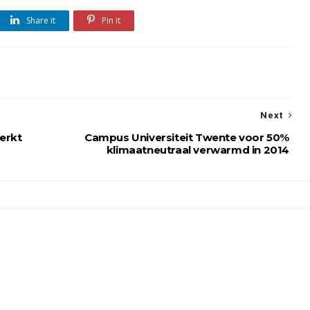
Share it
Pin it
Next
erkt
Campus Universiteit Twente voor 50%
klimaatneutraal verwarmd in 2014