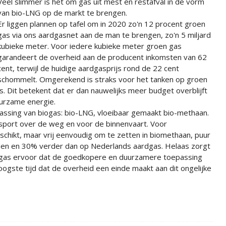
Veel slimmer is het om gas uit mest en restafval in de vorm
van bio-LNG op de markt te brengen.
Er liggen plannen op tafel om in 2020 zo'n 12 procent groen
gas via ons aardgasnet aan de man te brengen, zo'n 5 miljard
kubieke meter. Voor iedere kubieke meter groen gas
garandeert de overheid aan de producent inkomsten van 62
cent, terwijl de huidige aardgasprijs rond de 22 cent
schommelt. Omgerekend is straks voor het tanken op groen
is. Dit betekent dat er dan nauwelijks meer budget overblijft
urzame energie.
passing van biogas: bio-LNG, vloeibaar gemaakt bio-methaan.
sport over de weg en voor de binnenvaart. Voor
chikt, maar vrij eenvoudig om te zetten in biomethaan, puur
jden en 30% verder dan op Nederlands aardgas. Helaas zorgt
 gas ervoor dat de goedkopere en duurzamere toepassing
oogste tijd dat de overheid een einde maakt aan dit ongelijke