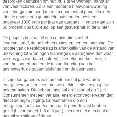
gesproken gebruiken om hun huis te verwarmen, hangt af
van veel factoren. Zo is een moderne nieuwbouwwoning
veel energiezuiniger dan een monumentaal pand. Om een
idee te geven: een gemiddeld huishouden besteedt
ongeveer 1000 euro per jaar aan aardgas. Hiervan gaat zo'n
60 procent, dus 600 euro, op aan gasverbruik in de winter.
De gasprijs bestaat uit een combinatie van het
leveringstarief, de netbeheerkosten en een regiotoeslag. De
hoogte van de regiotoeslag is afhankelijk van de afstand van
uw woning tot Groningen (vanwege de aardgasvelden waar
we ons gas vandaan haalden). De netbeheerkosten zijn
voor het onderhoud en de instandhouding van het
gasnetwerk, de gasaansluitingen en de gasmeters.
Er zijn doorgaans twee momenten in het jaar waarop
energieleveranciers een nieuwe elektriciteits- en gasprijs
bekendmaken. Dit gebeurt meestal op 1 januari en 1 juli.
Consumenten met een variabel energiecontract ervaren dan
direct de prijswijziging. Consumenten die een
energiecontract voor een bepaalde periode vast hebben
gezet (bijvoorbeeld 1, 3 of 5 jaar), merken niet direct dat de
gasprijzen stijgen of dalen.